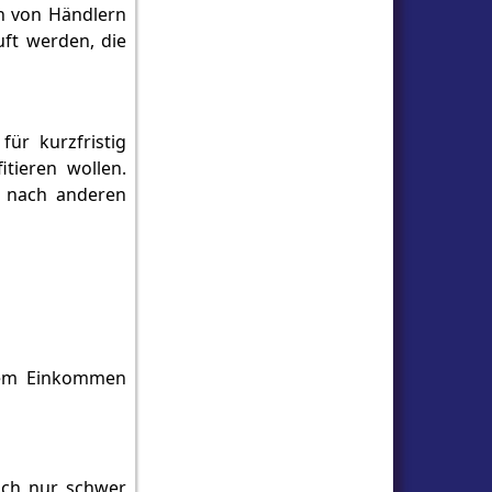
en von Händlern
ft werden, die
ür kurzfristig
tieren wollen.
h nach anderen
hrem Einkommen
sich nur schwer