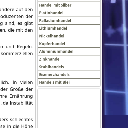
Handel mit Silber
sondere auf den
Platinhandel
roduzenten der
Palladiumhandel
g sind, es gibt
Lithiumhandel
en, die mit den
Nickelhandel
Kupferhandel
en und Regeln.
Aluminiumhandel
er kommerziellen
Zinkhandel
Stahlhandels
Eisenerzhandels
ich. In vielen
Handels mit Blei
 der Größe der
ihre Ernährung
da Instabilität
ders schlechtes
ise in die Höhe