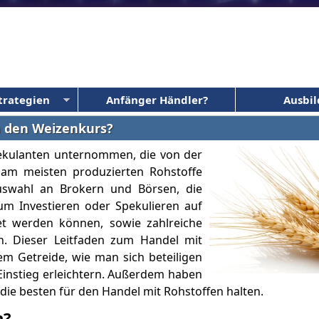
trategien
Anfänger Händler?
Ausbi
n den Weizenkurs?
pekulanten unternommen, die von der
t am meisten produzierten Rohstoffe
Auswahl an Brokern und Börsen, die
um Investieren oder Spekulieren auf
t werden können, sowie zahlreiche
n. Dieser Leitfaden zum Handel mit
em Getreide, wie man sich beteiligen
 Einstieg erleichtern. Außerdem haben
r die besten für den Handel mit Rohstoffen halten.
n?