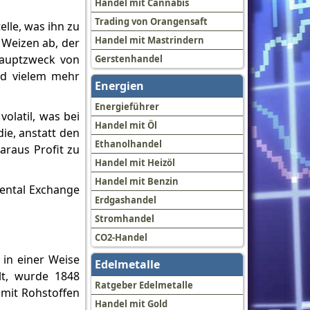
Handel mit Cannabis
Trading von Orangensaft
elle, was ihn zu
Handel mit Mastrindern
 Weizen ab, der
Hauptzweck von
Gerstenhandel
und vielem mehr
Energien
Energieführer
olatil, was bei
Handel mit Öl
die, anstatt den
Ethanolhandel
raus Profit zu
Handel mit Heizöl
Handel mit Benzin
nental Exchange
Erdgashandel
Stromhandel
CO2-Handel
 in einer Weise
Edelmetalle
lt, wurde 1848
Ratgeber Edelmetalle
 mit Rohstoffen
Handel mit Gold