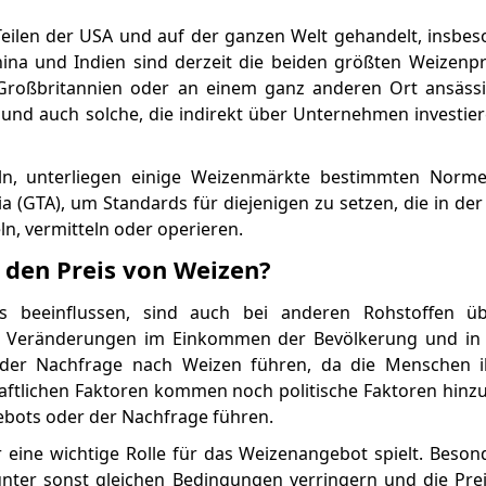
eilen der USA und auf der ganzen Welt gehandelt, insbe
hina und Indien sind derzeit die beiden größten Weizenp
, Großbritannien oder an einem ganz anderen Ort ansässi
 und auch solche, die indirekt über Unternehmen investier
ln, unterliegen einige Weizenmärkte bestimmten Norm
lia (GTA), um Standards für diejenigen zu setzen, die in d
ln, vermitteln oder operieren.
 den Preis von Weizen?
s beeinflussen, sind auch bei anderen Rohstoffen übl
ine Veränderungen im Einkommen der Bevölkerung und in
 der Nachfrage nach Weizen führen, da die Menschen 
ftlichen Faktoren kommen noch politische Faktoren hinzu, 
ebots oder der Nachfrage führen.
r eine wichtige Rolle für das Weizenangebot spielt. Beson
nter sonst gleichen Bedingungen verringern und die Pre