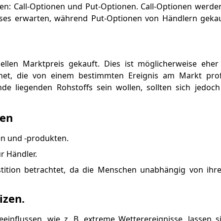
en: Call-Optionen und Put-Optionen. Call-Optionen werd
eises erwarten, während Put-Optionen von Händlern gekau
len Marktpreis gekauft. Dies ist möglicherweise eher f
net, die von einem bestimmten Ereignis am Markt profi
nde liegenden Rohstoffs sein wollen, sollten sich jedoc
zen
en und -produkten.
r Händler.
estition betrachtet, da die Menschen unabhängig von i
izen.
eeinflussen, wie z. B. extreme Wetterereignisse, lassen 