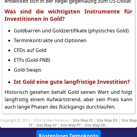
entwickelt sich in der Regel gegenläufig zum US-Dollar.
Was sind die wichtigsten Instrumente für
Investitionen in Gold?
Goldbarren und Goldzertifikate (physisches Gold)
Terminkontrakte und Optionen
CFDs auf Gold
ETFs (Gold-FNB)
Gold-Swaps
Ist Gold eine gute langfristige Investition?
Historisch gesehen behält Gold seinen Wert und folgt
langfristig einem Aufwärtstrend, aber sein Preis kann
auch lange Phasen des Rückgangs durchlaufen.
Copyright © 2013 - 2026 broker-forex.eu |
Site Map ES
|
Site Map DE
|
Site Map
IT
|
Site Map SV
|
Site Map PT
|
Site Map SA
|
Kostenloses Demokonto