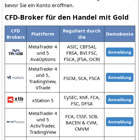
bevor Sie ein Konto eröffnen.
CFD-Broker für den Handel mit Gold
CFD
Reguliert durch
Plattform
Demokonto
Brokers
die
MetaTrader 4
ASIC, CBFSAI,
und 5
FRSA, BVI FSC,
AvaOptions
FSCA, JFSA, OCRI
MetaTrader 4
und 5,
FSCM, SCA, FSCA
TradingView,
VTrade
CySEC, KNF, FCA,
xStation 5
FSC, DFSA
MetaTrader 4
FCA, CSSF, SCB,
und 5
BACEN & CVM,
ActivTrader,
CMVM
TradingView