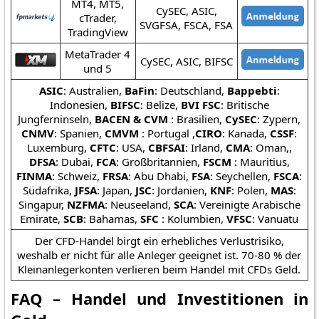
MT4, MT5,
CySEC, ASIC,
cTrader,
SVGFSA, FSCA, FSA
TradingView
MetaTrader 4
CySEC, ASIC, BIFSC
und 5
ASIC
: Australien,
BaFin
: Deutschland,
Bappebti
:
Indonesien,
BIFSC
: Belize,
BVI FSC
: Britische
Jungferninseln,
BACEN & CVM
: Brasilien,
CySEC
: Zypern,
CNMV
: Spanien,
CMVM
: Portugal ,
CIRO
: Kanada,
CSSF
:
Luxemburg,
CFTC
: USA,
CBFSAI
: Irland,
CMA
: Oman,,
DFSA
: Dubai,
FCA
: Großbritannien,
FSCM
: Mauritius,
FINMA
: Schweiz,
FRSA
: Abu Dhabi,
FSA
: Seychellen,
FSCA
:
Südafrika,
JFSA
: Japan,
JSC
: Jordanien,
KNF
: Polen,
MAS
:
Singapur,
NZFMA
: Neuseeland,
SCA
: Vereinigte Arabische
Emirate,
SCB
: Bahamas,
SFC
: Kolumbien,
VFSC
: Vanuatu
Der CFD-Handel birgt ein erhebliches Verlustrisiko,
weshalb er nicht für alle Anleger geeignet ist. 70-80 % der
Kleinanlegerkonten verlieren beim Handel mit CFDs Geld.
FAQ – Handel und Investitionen in