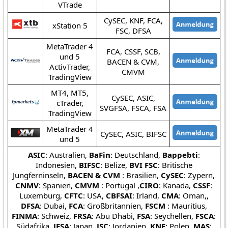
VTrade
CySEC, KNF, FCA,
xStation 5
FSC, DFSA
MetaTrader 4
FCA, CSSF, SCB,
und 5
BACEN & CVM,
ActivTrader,
CMVM
TradingView
MT4, MT5,
CySEC, ASIC,
cTrader,
SVGFSA, FSCA, FSA
TradingView
MetaTrader 4
CySEC, ASIC, BIFSC
und 5
ASIC
: Australien,
BaFin
: Deutschland,
Bappebti
:
Indonesien,
BIFSC
: Belize,
BVI FSC
: Britische
Jungferninseln,
BACEN & CVM
: Brasilien,
CySEC
: Zypern,
CNMV
: Spanien,
CMVM
: Portugal ,
CIRO
: Kanada,
CSSF
:
Luxemburg,
CFTC
: USA,
CBFSAI
: Irland,
CMA
: Oman,,
DFSA
: Dubai,
FCA
: Großbritannien,
FSCM
: Mauritius,
FINMA
: Schweiz,
FRSA
: Abu Dhabi,
FSA
: Seychellen,
FSCA
:
Südafrika,
JFSA
: Japan,
JSC
: Jordanien,
KNF
: Polen,
MAS
: