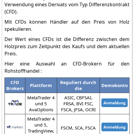
Verwendung eines Derivats vom Typ Differenzkontrakt
(CFD).
Mit CFDs können Händler auf den Preis von Holz
spekulieren.
Der Wert eines CFDs ist die Differenz zwischen dem
Holzpreis zum Zeitpunkt des Kaufs und dem aktuellen
Preis.
Hier eine Auswahl an CFD-Brokern für den
Rohstoffhandel :
CFD
Reguliert durch
Plattform
Demokonto
Brokers
die
MetaTrader 4
ASIC, CBFSAI,
und 5
FRSA, BVI FSC,
AvaOptions
FSCA, JFSA, OCRI
MetaTrader 4
und 5,
FSCM, SCA, FSCA
TradingView,