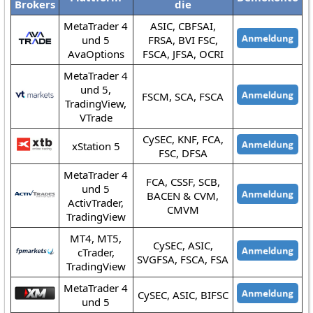
Brokers
die
MetaTrader 4
ASIC, CBFSAI,
und 5
FRSA, BVI FSC,
AvaOptions
FSCA, JFSA, OCRI
MetaTrader 4
und 5,
FSCM, SCA, FSCA
TradingView,
VTrade
CySEC, KNF, FCA,
xStation 5
FSC, DFSA
MetaTrader 4
FCA, CSSF, SCB,
und 5
BACEN & CVM,
ActivTrader,
CMVM
TradingView
MT4, MT5,
CySEC, ASIC,
cTrader,
SVGFSA, FSCA, FSA
TradingView
MetaTrader 4
CySEC, ASIC, BIFSC
und 5