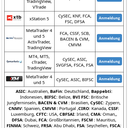
TradingView,
VTrade
CySEC, KNF, FCA,
xStation 5
FSC, DFSA
MetaTrader 4
FCA, CSSF, SCB,
und 5
BACEN & CVM,
ActivTrader,
CMVM
TradingView
MT4, MT5,
CySEC, ASIC,
cTrader,
SVGFSA, FSCA, FSA
TradingView
MetaTrader 4
CySEC, ASIC, BIFSC
und 5
ASIC
: Australien,
BaFin
: Deutschland,
Bappebti
:
Indonesien,
BIFSC
: Belize,
BVI FSC
: Britische
Jungferninseln,
BACEN & CVM
: Brasilien,
CySEC
: Zypern,
CNMV
: Spanien,
CMVM
: Portugal ,
CIRO
: Kanada,
CSSF
:
Luxemburg,
CFTC
: USA,
CBFSAI
: Irland,
CMA
: Oman,,
DFSA
: Dubai,
FCA
: Großbritannien,
FSCM
: Mauritius,
FINMA
: Schweiz,
FRSA
: Abu Dhabi,
FSA
: Seychellen,
FSCA
: