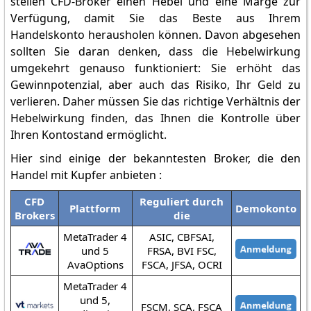
stellen CFD-Broker einen Hebel und eine Marge zur
Verfügung, damit Sie das Beste aus Ihrem
Handelskonto herausholen können. Davon abgesehen
sollten Sie daran denken, dass die Hebelwirkung
umgekehrt genauso funktioniert: Sie erhöht das
Gewinnpotenzial, aber auch das Risiko, Ihr Geld zu
verlieren. Daher müssen Sie das richtige Verhältnis der
Hebelwirkung finden, das Ihnen die Kontrolle über
Ihren Kontostand ermöglicht.
Hier sind einige der bekanntesten Broker, die den
Handel mit Kupfer anbieten :
CFD
Reguliert durch
Plattform
Demokonto
Brokers
die
MetaTrader 4
ASIC, CBFSAI,
und 5
FRSA, BVI FSC,
AvaOptions
FSCA, JFSA, OCRI
MetaTrader 4
und 5,
FSCM, SCA, FSCA