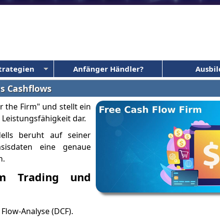
trategien
Anfänger Händler?
Ausbi
s Cashflows
 the Firm" und stellt ein
Leistungsfähigkeit dar.
ells beruht auf seiner
asisdaten eine genaue
n.
m Trading und
 Flow-Analyse (DCF).