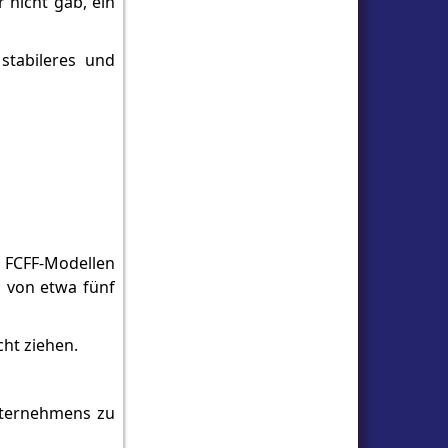
 nicht gab, ein
stabileres und
n FCFF-Modellen
m von etwa fünf
ht ziehen.
nternehmens zu