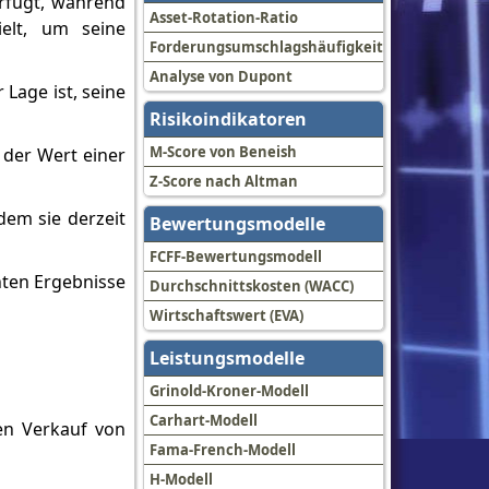
erfügt, während
Asset-Rotation-Ratio
elt, um seine
Forderungsumschlagshäufigkeit
Analyse von Dupont
 Lage ist, seine
Risikoindikatoren
M-Score von Beneish
 der Wert einer
Z-Score nach Altman
dem sie derzeit
Bewertungsmodelle
FCFF-Bewertungsmodell
hten Ergebnisse
Durchschnittskosten (WACC)
Wirtschaftswert (EVA)
Leistungsmodelle
Grinold-Kroner-Modell
Carhart-Modell
en Verkauf von
Fama-French-Modell
H-Modell