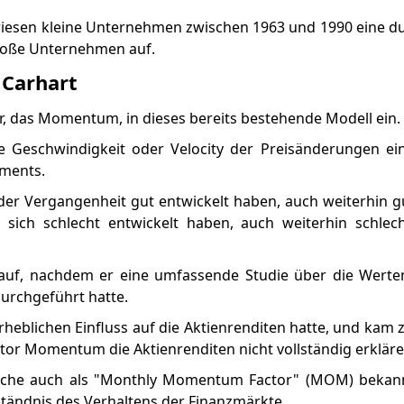
iesen kleine Unternehmen zwischen 1963 und 1990 eine du
große Unternehmen auf.
 Carhart
r, das Momentum, in dieses bereits bestehende Modell ein.
e Geschwindigkeit oder Velocity der Preisänderungen ein
uments.
n der Vergangenheit gut entwickelt haben, auch weiterhin 
sich schlecht entwickelt haben, auch weiterhin schlec
uf, nachdem er eine umfassende Studie über die Werte
urchgeführt hatte.
rheblichen Einfluss auf die Aktienrenditen hatte, und kam 
or Momentum die Aktienrenditen nicht vollständig erkläre
ranche auch als "Monthly Momentum Factor" (MOM) bekann
tändnis des Verhaltens der Finanzmärkte.