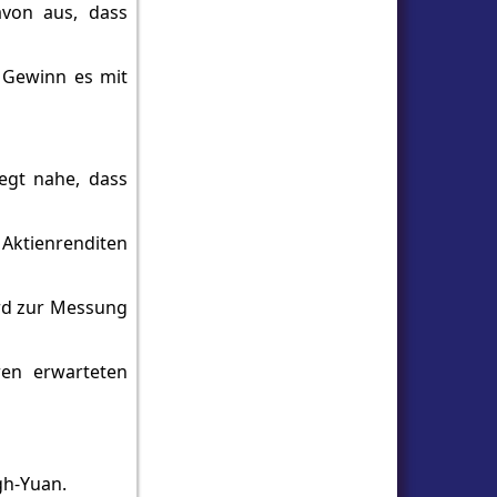
avon aus, dass
l Gewinn es mit
legt nahe, dass
Aktienrenditen
ird zur Messung
en erwarteten
gh-Yuan.