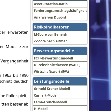
Asset-Rotation-Ratio
Forderungsumschlagshäufigkeit
Analyse von Dupont
Risikoindikatoren
 der erwarteten
M-Score von Beneish
Z-Score nach Altman
der Modelle zur
Bewertungsmodelle
FCFF-Bewertungsmodell
 Vergangenheit
Durchschnittskosten (WACC)
Wirtschaftswert (EVA)
n 1963 bis 1990
chnitt deutlich
Leistungsmodelle
Grinold-Kroner-Modell
 Rolle spielt.
Carhart-Modell
Fama-French-Modell
itten besser ab
H-Modell