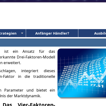
trategien
Anfänger Händler?
Ausbi
rt ist ein Ansatz für das
erkannte Drei-Faktoren-Modell
n erweitert.
lagen, integriert dieses
-Faktor in die traditionelle
en Parameter und bietet ein
dnis der Marktdynamik.
 Das Vier-Faktoren-