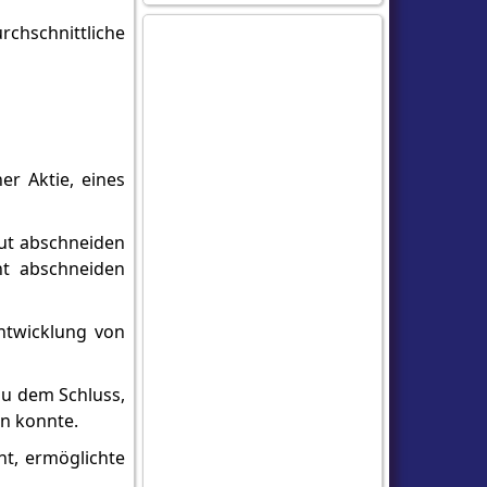
rchschnittliche
er Aktie, eines
gut abschneiden
ht abschneiden
ntwicklung von
zu dem Schluss,
n konnte.
t, ermöglichte