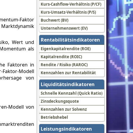
Kurs-Cashflow-Verhältnis (P/CF)
Kurs-Umsatz-Verhältnis (P/S)
omentum-Faktor
Buchwert (BV)
r Marktdynamik
Unternehmenswert (EV)
Rentabilitätsindikatoren
siko, Wert und
s Momentum als
Eigenkapitalrendite (ROE)
Kapitalrendite (ROIC)
che Faktoren in
Rendite / Risiko (RAROC)
r-Faktor-Modell
Kennzahlen zur Rentabilität
orhersage von
Liquiditätsindikatoren
Schnelle Kennzahl (Quick Ratio)
Zinsdeckungsquote
ren-Modell von
Kennzahlen zur Solvenz
Betriebshebel
enmarktrenditen
Leistungsindikatoren