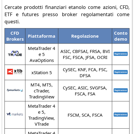
Cercate prodotti finanziari etanolo come azioni, CFD,
ETF e futures presso broker regolamentati come
questi.
CFD
Conto
Piattaforma
Regolazione
Brokers
demo
MetaTrader 4
ASIC, CBFSAI, FRSA, BVI
e 5
FSC, FSCA, JFSA, OCRI
AvaOptions
CySEC, KNF, FCA, FSC,
xStation 5
DFSA
MT4, MT5,
CySEC, ASIC, SVGFSA,
cTrader,
FSCA, FSA
TradingView
MetaTrader 4
e 5,
FSCM, SCA, FSCA
TradingView,
VTrade
MetaTrader 4