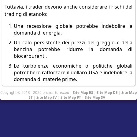
Tuttavia, i trader devono anche considerare i rischi del
trading di etanolo:
Una recessione globale potrebbe indebolire la
domanda di energia.
Un calo persistente dei prezzi del greggio e della
benzina potrebbe ridurre la domanda di
biocarburanti.
Le turbolenze economiche o politiche globali
potrebbero rafforzare il dollaro USA e indebolire la
domanda di materie prime.
Copyright © 2013 - 2026 broker-forex.eu |
Site Map ES
|
Site Map DE
|
Site Map
IT
|
Site Map SV
|
Site Map PT
|
Site Map SA
|