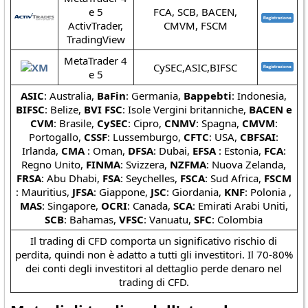
e 5
FCA, SCB, BACEN,
ActivTrader,
CMVM, FSCM
TradingView
MetaTrader 4
CySEC,ASIC,BIFSC
e 5
ASIC
: Australia,
BaFin
: Germania,
Bappebti
: Indonesia,
BIFSC
: Belize,
BVI FSC
: Isole Vergini britanniche,
BACEN e
CVM
: Brasile,
CySEC
: Cipro,
CNMV
: Spagna,
CMVM
:
Portogallo,
CSSF
: Lussemburgo,
CFTC
: USA,
CBFSAI
:
Irlanda,
CMA
: Oman,
DFSA
: Dubai,
EFSA
: Estonia,
FCA
:
Regno Unito,
FINMA
: Svizzera,
NZFMA
: Nuova Zelanda,
FRSA
: Abu Dhabi,
FSA
: Seychelles,
FSCA
: Sud Africa,
FSCM
: Mauritius,
JFSA
: Giappone,
JSC
: Giordania,
KNF
: Polonia ,
MAS
: Singapore,
OCRI
: Canada,
SCA
: Emirati Arabi Uniti,
SCB
: Bahamas,
VFSC
: Vanuatu,
SFC
: Colombia
Il trading di CFD comporta un significativo rischio di
perdita, quindi non è adatto a tutti gli investitori. Il 70-80%
dei conti degli investitori al dettaglio perde denaro nel
trading di CFD.