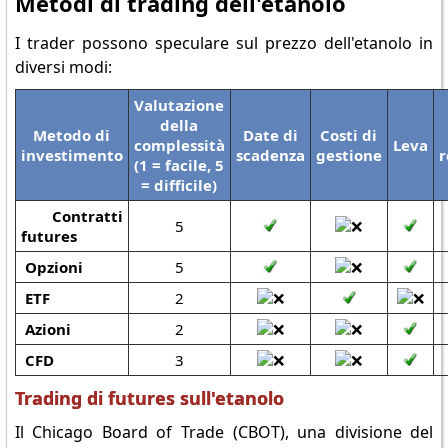
Metodi di trading dell'etanolo
I trader possono speculare sul prezzo dell'etanolo in
diversi modi:
Valutazione
della
Metodo di
Date di
Costi di
complessità
Leva
investimento
scadenza
gestione
r
(1 = facile, 5
= difficile)
Contratti
5
futures
Opzioni
5
ETF
2
Azioni
2
CFD
3
Trading di futures sull'etanolo
Il Chicago Board of Trade (CBOT), una divisione del