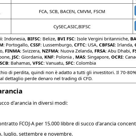
FCA, SCB, BACEN, CMVM, FSCM
w
CySEC,ASIC,BIFSC
i
: Indonesia,
BIFSC
: Belize,
BVI FSC
: Isole Vergini britanniche,
BA
M
: Portogallo,
CSSF
: Lussemburgo,
CFTC
: USA,
CBFSAI
: Irlanda,
to,
FINMA
: Svizzera,
NZFMA
: Nuova Zelanda,
FRSA
: Abu Dhabi,
F
ppone,
JSC
: Giordania,
KNF
: Polonia ,
MAS
: Singapore,
OCRI
: Can
SCB
: Bahamas,
VFSC
: Vanuatu,
SFC
: Colombia
io di perdita, quindi non è adatto a tutti gli investitori. Il 70-80%
 al dettaglio perde denaro nel trading di CFD.
arancia
cco d'arancia in diversi modi:
ontratto FCOJ-A per 15.000 libbre di succo d'arancia concent
o, luglio, settembre e novembre.