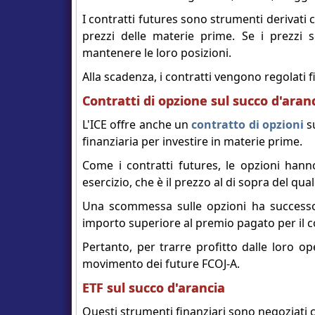
I contratti futures sono strumenti derivati
prezzi delle materie prime. Se i prezzi
mantenere le loro posizioni.
Alla scadenza, i contratti vengono regolati
Contratti di opzione sul succo d'aran
L'ICE offre anche un
contratto di opzioni
su
finanziaria per investire in materie prime.
Come i contratti futures, le opzioni han
esercizio, che è il prezzo al di sopra del qu
Una scommessa sulle opzioni ha successo s
importo superiore al premio pagato per il c
Pertanto, per trarre profitto dalle loro op
movimento dei future FCOJ-A.
ETF sul succo d'arancia
Questi strumenti finanziari sono negoziati c