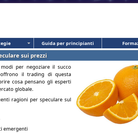
tegie
Guida per principianti
Forma
eculare sui prezzi
 modi per negoziare il succo
offrono il trading di questa
rire cosa pensano gli esperti
rcato globale.
uenti ragioni per speculare sul
e
i emergenti