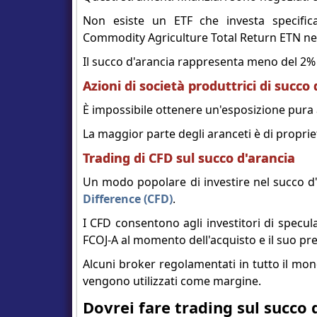
Non esiste un ETF che investa specifica
Commodity Agriculture Total Return ETN ne
Il succo d'arancia rappresenta meno del 2% 
Azioni di società produttrici di succo
È impossibile ottenere un'esposizione pura a
La maggior parte degli aranceti è di proprie
Trading di CFD sul succo d'arancia
Un modo popolare di investire nel succo d'
Difference (CFD)
.
I CFD consentono agli investitori di specula
FCOJ-A al momento dell'acquisto e il suo pre
Alcuni broker regolamentati in tutto il mond
vengono utilizzati come margine.
Dovrei fare trading sul succo 