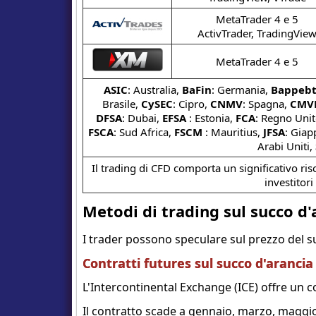
MetaTrader 4 e 5
ActivTrader, TradingVie
MetaTrader 4 e 5
ASIC
: Australia,
BaFin
: Germania,
Bappebt
Brasile,
CySEC
: Cipro,
CNMV
: Spagna,
CMV
DFSA
: Dubai,
EFSA
: Estonia,
FCA
: Regno Uni
FSCA
: Sud Africa,
FSCM
: Mauritius,
JFSA
: Gia
Arabi Uniti,
Il trading di CFD comporta un significativo risch
investitori
Metodi di trading sul succo d'
I trader possono speculare sul prezzo del su
Contratti futures sul succo d'arancia
L'Intercontinental Exchange (ICE) offre un c
Il contratto scade a gennaio, marzo, maggi