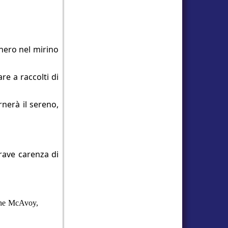
chero nel mirino
re a raccolti di
nerà il sereno,
rave carenza di
Gene McAvoy,