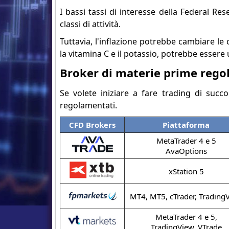
I bassi tassi di interesse della Federal Re
classi di attività.
Tuttavia, l'inflazione potrebbe cambiare le 
la vitamina C e il potassio, potrebbe essere
Broker di materie prime rego
Se volete iniziare a fare trading di succ
regolamentati.
CFD Brokers
Piattaforma
MetaTrader 4 e 5
AvaOptions
xStation 5
MT4, MT5, cTrader, Trading
MetaTrader 4 e 5,
TradingView, VTrade