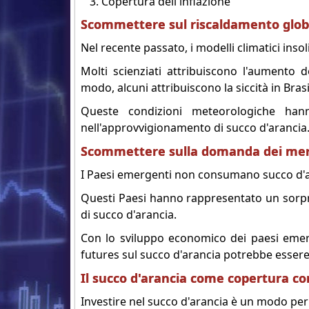
Copertura dell'inflazione
Scommettere sul riscaldamento glob
Nel recente passato, i modelli climatici inso
Molti scienziati attribuiscono l'aumento de
modo, alcuni attribuiscono la siccità in Bra
Queste condizioni meteorologiche han
nell'approvvigionamento di succo d'arancia
Scommettere sulla domanda dei mer
I Paesi emergenti non consumano succo d'a
Questi Paesi hanno rappresentato un sorpr
di succo d'arancia.
Con lo sviluppo economico dei paesi emer
futures sul succo d'arancia potrebbe esse
Il succo d'arancia come copertura con
Investire nel succo d'arancia è un modo per 