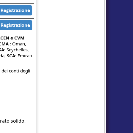
CEN e CVM
:
CMA
: Oman,
SA
: Seychelles,
ada,
SCA
: Emirati
 dei conti degli
rato solido.