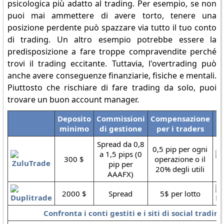
psicologica più adatto al trading. Per esempio, se non
puoi mai ammettere di avere torto, tenere una
posizione perdente può spazzare via tutto il tuo conto
di trading. Un altro esempio potrebbe essere la
predisposizione a fare troppe compravendite perché
trovi il trading eccitante. Tuttavia, l'overtrading può
anche avere conseguenze finanziarie, fisiche e mentali.
Piuttosto che rischiare di fare trading da solo, puoi
trovare un buon account manager.
Deposito
Commissioni
Compensazione
minimo
di gestione
per i traders
Spread da 0,8
0,5 pip per ogni
a 1,5 pips (0
300 $
operazione o il
pip per
20% degli utili
AAAFX)
2000 $
Spread
5$ per lotto
Confronta i conti gestiti e i siti di social tradin