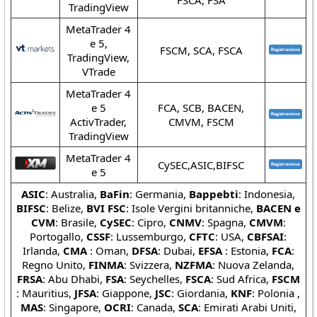
FSCA, FSA
TradingView
MetaTrader 4
e 5,
FSCM, SCA, FSCA
TradingView,
VTrade
MetaTrader 4
e 5
FCA, SCB, BACEN,
ActivTrader,
CMVM, FSCM
TradingView
MetaTrader 4
CySEC,ASIC,BIFSC
e 5
ASIC
: Australia,
BaFin
: Germania,
Bappebti
: Indonesia,
BIFSC
: Belize,
BVI FSC
: Isole Vergini britanniche,
BACEN e
CVM
: Brasile,
CySEC
: Cipro,
CNMV
: Spagna,
CMVM
:
Portogallo,
CSSF
: Lussemburgo,
CFTC
: USA,
CBFSAI
:
Irlanda,
CMA
: Oman,
DFSA
: Dubai,
EFSA
: Estonia,
FCA
:
Regno Unito,
FINMA
: Svizzera,
NZFMA
: Nuova Zelanda,
FRSA
: Abu Dhabi,
FSA
: Seychelles,
FSCA
: Sud Africa,
FSCM
: Mauritius,
JFSA
: Giappone,
JSC
: Giordania,
KNF
: Polonia ,
MAS
: Singapore,
OCRI
: Canada,
SCA
: Emirati Arabi Uniti,