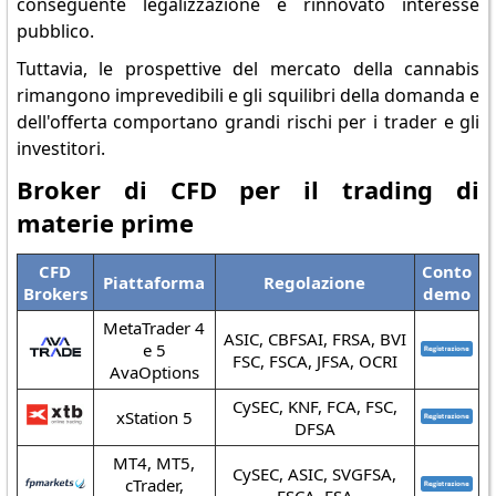
conseguente legalizzazione e rinnovato interesse
pubblico.
Tuttavia, le prospettive del mercato della cannabis
rimangono imprevedibili e gli squilibri della domanda e
dell'offerta comportano grandi rischi per i trader e gli
investitori.
Broker di CFD per il trading di
materie prime
CFD
Conto
Piattaforma
Regolazione
Brokers
demo
MetaTrader 4
ASIC, CBFSAI, FRSA, BVI
e 5
FSC, FSCA, JFSA, OCRI
AvaOptions
CySEC, KNF, FCA, FSC,
xStation 5
DFSA
MT4, MT5,
CySEC, ASIC, SVGFSA,
cTrader,