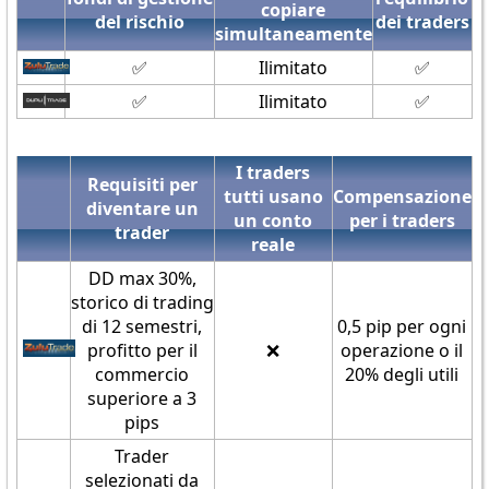
copiare
del rischio
dei traders
simultaneamente
✅
Ilimitato
✅
✅
Ilimitato
✅
I traders
Requisiti per
tutti usano
Compensazione
diventare un
un conto
per i traders
trader
reale
DD max 30%,
storico di trading
di 12 semestri,
0,5 pip per ogni
profitto per il
❌
operazione o il
commercio
20% degli utili
superiore a 3
pips
Trader
selezionati da