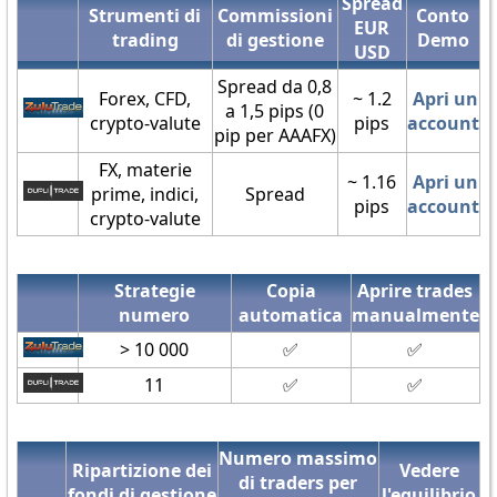
Spread
Strumenti di
Commissioni
Conto
EUR
trading
di gestione
Demo
USD
Spread da 0,8
Forex, CFD,
~ 1.2
Apri un
a 1,5 pips (0
crypto-valute
pips
account
pip per AAAFX)
FX, materie
~ 1.16
Apri un
prime, indici,
Spread
pips
account
crypto-valute
Strategie
Copia
Aprire trades
numero
automatica
manualmente
> 10 000
✅
✅
11
✅
✅
Numero massimo
Ripartizione dei
Vedere
di traders per
fondi di gestione
l'equilibrio