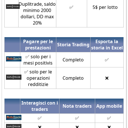
Duplitrade, saldo
✅
5$ per lotto
minimo 2000
dollari, DD max
20%
Pagare per le
Esporta la
Storia Trading
prestazioni
storia in Excel
✅ solo per i
Completo
✅
mesi positivis
✅ solo per le
operazioni
Completo
❌
redditizie
Interagisci con i
Nota traders
App mobile
traders
✅
✅
✅
❌
❌
❌