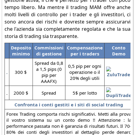
gestione attiva, il che è perfetto per i trader con poco
tempo libero. Ma mentre il trading MAM offre anche
molti livelli di controllo per i trader e gli investitori, ci
sono ancora dei rischi e dovreste sempre assicurarvi
che l'azienda sia completamente regolata e che la sua
storia di trading sia trasparente.
Deposito
Commissioni
Compensazione
Conto
minimo
di gestione
per i traders
Demo
Spread da 0,8
0,5 pip per ogni
a 1,5 pips (0
300 $
operazione o il
pip per
20% degli utili
AAAFX)
2000 $
Spread
5$ per lotto
Confronta i conti gestiti e i siti di social trading
Forex Trading comporta rischi significativi. Metti alla prova
il vostro sistema su un conto demo !! Attenzione : la
performance passata non è garanzia di risultati futuri. Il 70-
80% dei conti degli investitori al dettaglio perde denaro