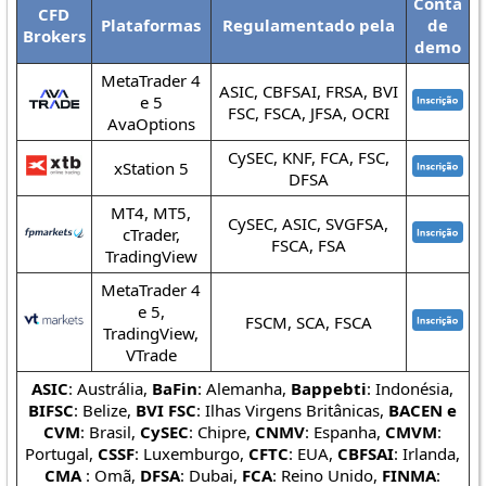
Conta
CFD
Plataformas
Regulamentado pela
de
Brokers
demo
MetaTrader 4
ASIC, CBFSAI, FRSA, BVI
e 5
FSC, FSCA, JFSA, OCRI
AvaOptions
CySEC, KNF, FCA, FSC,
xStation 5
DFSA
MT4, MT5,
CySEC, ASIC, SVGFSA,
cTrader,
FSCA, FSA
TradingView
MetaTrader 4
e 5,
FSCM, SCA, FSCA
TradingView,
VTrade
ASIC
: Austrália,
BaFin
: Alemanha,
Bappebti
: Indonésia,
BIFSC
: Belize,
BVI FSC
: Ilhas Virgens Britânicas,
BACEN e
CVM
: Brasil,
CySEC
: Chipre,
CNMV
: Espanha,
CMVM
:
Portugal,
CSSF
: Luxemburgo,
CFTC
: EUA,
CBFSAI
: Irlanda,
CMA
: Omã,
DFSA
: Dubai,
FCA
: Reino Unido,
FINMA
: