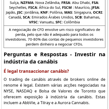
Suíça,
NZFMA
: Nova Zelândia,
FRSA
: Abu Dhabi,
FSA
:
Seychelles,
FSCA
: África do Sul,
FSCM
: Maurício,
JFSA
:
Japão,
JSC
: Jordânia,
KNF
: Polônia,
MAS
: Singapura,
OCRI
:
Canadá,
SCA
: Emirados Árabes Unidos,
SCB
: Bahamas,
VFSC
: Vanuatu,
SFC
: Colômbia
A negociação de CFD envolve um risco significativo de
perda, pelo que não é adequado para todos os
investidores. 70-80% das contas de pequenos investidores
perdem dinheiro a negociar CFDs.
Perguntas e Respostas - Investir na
indústria da canábis
É legal transaccionar canábis?
O trading de canábis através de brokers online de
renome é legal. Existem várias acções negociadas na
NYSE, NASDAQ e Bolsa de Valores de Toronto que
oferecem exposição à indústria da canábis. Estas
incluem a AbbVie, a Tilray e a Aurora Cannabis.