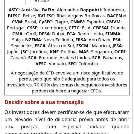
VTrade
ASIC
: Austrália,
BaFin
: Alemanha,
Bappebti
: Indonésia,
BIFSC
: Belize,
BVI FSC
: Ilhas Virgens Britânicas,
BACEN e
CVM
: Brasil,
CySEC
: Chipre,
CNMV
: Espanha,
CMVM
:
Portugal,
CSSF
: Luxemburgo,
CFTC
: EUA,
CBFSAI
: Irlanda,
CMA
: Omã,
DFSA
: Dubai,
FCA
: Reino Unido,
FINMA
:
Suíça,
NZFMA
: Nova Zelândia,
FRSA
: Abu Dhabi,
FSA
:
Seychelles,
FSCA
: África do Sul,
FSCM
: Maurício,
JFSA
:
Japão,
JSC
: Jordânia,
KNF
: Polônia,
MAS
: Singapura,
OCRI
:
Canadá,
SCA
: Emirados Árabes Unidos,
SCB
: Bahamas,
VFSC
: Vanuatu,
SFC
: Colômbia
A negociação de CFD envolve um risco significativo de
perda, pelo que não é adequado para todos os
investidores. 70-80% das contas de pequenos investidores
perdem dinheiro a negociar CFDs.
Decidir sobre a sua transação
Os investidores devem certificar-se de que efectuaram
um elevado nível de diligência prévia antes de abrir
uma posição, com especial cuidado quando
negoceiam produtos alavancados e derivados.