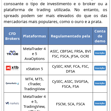
consoante o tipo de investimento e o broker ou a
plataforma de trading utilizada. No entanto, os
spreads podem ser mais elevados do que os das
mercadorias mais populares, como o ouro e a prata.
Conta
CFD
Plataformas
Regulamentado pela
de
Brokers
demo
MetaTrader 4
ASIC, CBFSAI, FRSA, BVI
e 5
FSC, FSCA, JFSA, OCRI
AvaOptions
CySEC, KNF, FCA, FSC,
xStation 5
DFSA
MT4, MT5,
CySEC, ASIC, SVGFSA,
cTrader,
FSCA, FSA
TradingView
MetaTrader 4
e 5,
FSCM, SCA, FSCA
TradingView,