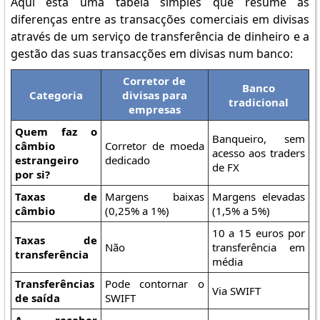
Aqui está uma tabela simples que resume as
diferenças entre as transacções comerciais em divisas
através de um serviço de transferência de dinheiro e a
gestão das suas transacções em divisas num banco:
Corretor de
Banco
Categoria
divisas para
tradicional
empresas
Quem faz o
Banqueiro, sem
câmbio
Corretor de moeda
acesso aos traders
estrangeiro
dedicado
de FX
por si?
Taxas de
Margens baixas
Margens elevadas
câmbio
(0,25% a 1%)
(1,5% a 5%)
10 a 15 euros por
Taxas de
Não
transferência em
transferência
média
Transferências
Pode contornar o
Via SWIFT
de saída
SWIFT