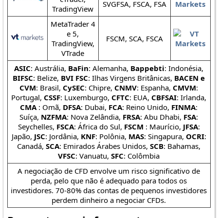
SVGFSA, FSCA, FSA
TradingView
MetaTrader 4
e 5,
FSCM, SCA, FSCA
TradingView,
VTrade
ASIC
: Austrália,
BaFin
: Alemanha,
Bappebti
: Indonésia,
BIFSC
: Belize,
BVI FSC
: Ilhas Virgens Britânicas,
BACEN e
CVM
: Brasil,
CySEC
: Chipre,
CNMV
: Espanha,
CMVM
:
Portugal,
CSSF
: Luxemburgo,
CFTC
: EUA,
CBFSAI
: Irlanda,
CMA
: Omã,
DFSA
: Dubai,
FCA
: Reino Unido,
FINMA
:
Suíça,
NZFMA
: Nova Zelândia,
FRSA
: Abu Dhabi,
FSA
:
Seychelles,
FSCA
: África do Sul,
FSCM
: Maurício,
JFSA
:
Japão,
JSC
: Jordânia,
KNF
: Polônia,
MAS
: Singapura,
OCRI
:
Canadá,
SCA
: Emirados Árabes Unidos,
SCB
: Bahamas,
VFSC
: Vanuatu,
SFC
: Colômbia
A negociação de CFD envolve um risco significativo de
perda, pelo que não é adequado para todos os
investidores. 70-80% das contas de pequenos investidores
perdem dinheiro a negociar CFDs.