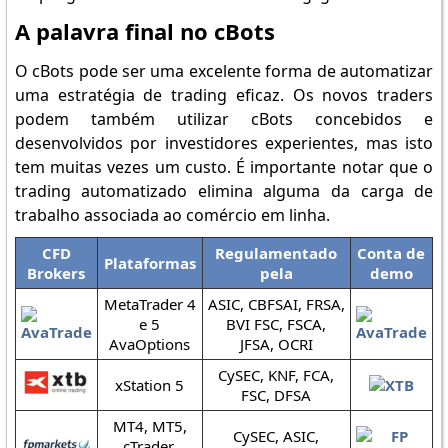
A palavra final no cBots
O cBots pode ser uma excelente forma de automatizar
uma estratégia de trading eficaz. Os novos traders
podem também utilizar cBots concebidos e
desenvolvidos por investidores experientes, mas isto
tem muitas vezes um custo. É importante notar que o
trading automatizado elimina alguma da carga de
trabalho associada ao comércio em linha.
CFD
Regulamentado
Conta de
Plataformas
Brokers
pela
demo
MetaTrader 4
ASIC, CBFSAI, FRSA,
e 5
BVI FSC, FSCA,
AvaOptions
JFSA, OCRI
CySEC, KNF, FCA,
xStation 5
FSC, DFSA
MT4, MT5,
CySEC, ASIC,
cTrader,