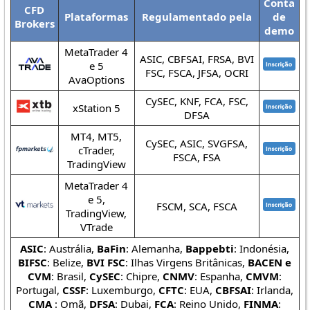
Conta
CFD
Plataformas
Regulamentado pela
de
Brokers
demo
MetaTrader 4
ASIC, CBFSAI, FRSA, BVI
e 5
FSC, FSCA, JFSA, OCRI
AvaOptions
CySEC, KNF, FCA, FSC,
xStation 5
DFSA
MT4, MT5,
CySEC, ASIC, SVGFSA,
cTrader,
FSCA, FSA
TradingView
MetaTrader 4
e 5,
FSCM, SCA, FSCA
TradingView,
VTrade
ASIC
: Austrália,
BaFin
: Alemanha,
Bappebti
: Indonésia,
BIFSC
: Belize,
BVI FSC
: Ilhas Virgens Britânicas,
BACEN e
CVM
: Brasil,
CySEC
: Chipre,
CNMV
: Espanha,
CMVM
:
Portugal,
CSSF
: Luxemburgo,
CFTC
: EUA,
CBFSAI
: Irlanda,
CMA
: Omã,
DFSA
: Dubai,
FCA
: Reino Unido,
FINMA
: