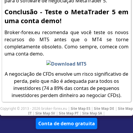
para o software de negociação MetaTrader 5.
Conclusão - Teste o MetaTrader 5 em
uma conta demo!
Broker-forex.eu recomenda que você teste os novos
recursos do MT5 antes que o MT4 se torne
completamente obsoleto. Como sempre, comece com
uma conta demo.
A negociação de CFDs envolve um risco significativo de
perda, pelo que não é adequada para todos os
investidores (74 a 89% das contas de pequenos
investidores perdem dinheiro ao negociar CFDs).
Copyright © 2013 - 2026 broker-forex.eu |
Site Map ES
|
Site Map DE
|
Site Map
IT
|
Site Map SV
|
Site Map PT
|
Site Map SA
|
Conta de demo gratuita