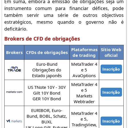
Em suma, embora a emissão de obrigações seja um
instrumento comum para financiar défices, pode
também servir uma série de outros objectivos
estratégicos, mesmo quando o governo não é
deficitário.
Brokers de CFD de obrigações
Plataformas
Sítio Web
Brokers
CFDs de obrigações
de trading
oficial
Euro-Bund
MetaTrader 4
Obrigações do
e 5
Estado japonês
AvaOptions
MetaTrader 4
US TNote 10Y - 30Y
e 5
Gilt 10Y Bond
Markets
GER 10Y Bond
Webtrader
EURIBOR, Euro-
MetaTrader 4
Bund, BOBL, Schatz,
e 5,
BUXL
TradingView,
UK Long Gilt, Futures