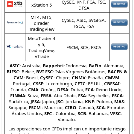
CySEC, KNF, FCA, FSC,
xStation 5
DFSA
MT4, MT5,
CySEC, ASIC, SVGFSA,
cTrader,
FSCA, FSA
TradingView
MetaTrader 4
y 5,
FSCM, SCA, FSCA
TradingView,
VTrade
ASIC
: Australia,
Bappebti
: Indonesia,
BaFin
: Alemania,
BIFSC
: Belice,
BVI FSC
: Islas Vírgenes Británicas,
BACEN &
CVM
: Brasil,
CySEC
: Chipre,
CNMV
: España,
CMVM
:
Portugal,
CSSF
: Luxemburgo,
CFTC
: EE.UU.,
CBFSAI
:
Irlanda,
CMA
: Omán,,
DFSA
: Dubai,
FCA
: Reino Unido,
FINMA
: Suiza,
FRSA
: Abu Dhabi,
FSA
: Seychelles,
FSCA
:
Sudáfrica,
JFSA
: Japón,
JSC
: Jordania,
KNF
: Polonia,
MAS
:
Singapur,
FSCM
: Mauricio,
CIRO
: Canadá,
SCA
: Emiratos
Árabes Unidos,
SFC
: Colombia,
SCB
: Bahamas,
VFSC
:
Vanuatu.
Las operaciones con CFDs implican un importante riesgo