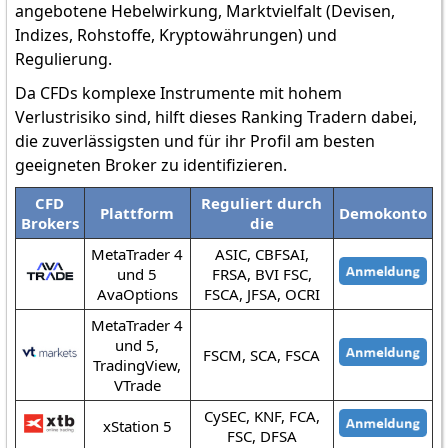
angebotene Hebelwirkung, Marktvielfalt (Devisen,
Indizes, Rohstoffe, Kryptowährungen) und
Regulierung.
Da CFDs komplexe Instrumente mit hohem
Verlustrisiko sind, hilft dieses Ranking Tradern dabei,
die zuverlässigsten und für ihr Profil am besten
geeigneten Broker zu identifizieren.
CFD
Reguliert durch
Plattform
Demokonto
Brokers
die
MetaTrader 4
ASIC, CBFSAI,
und 5
FRSA, BVI FSC,
AvaOptions
FSCA, JFSA, OCRI
MetaTrader 4
und 5,
FSCM, SCA, FSCA
TradingView,
VTrade
CySEC, KNF, FCA,
xStation 5
FSC, DFSA