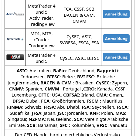
MetaTrader 4
FCA, CSSF, SCB,
und 5
BACEN & CVM,
ActivTrader,
CMVM
TradingView
MT4, MT5,
CySEC, ASIC,
cTrader,
SVGFSA, FSCA, FSA
TradingView
MetaTrader 4
CySEC, ASIC, BIFSC
und 5
ASIC
: Australien,
BaFin
: Deutschland,
Bappebti
:
Indonesien,
BIFSC
: Belize,
BVI FSC
: Britische
Jungferninseln,
BACEN & CVM
: Brasilien,
CySEC
: Zypern,
CNMV
: Spanien,
CMVM
: Portugal ,
CIRO
: Kanada,
CSSF
:
Luxemburg,
CFTC
: USA,
CBFSAI
: Irland,
CMA
: Oman,,
DFSA
: Dubai,
FCA
: Großbritannien,
FSCM
: Mauritius,
FINMA
: Schweiz,
FRSA
: Abu Dhabi,
FSA
: Seychellen,
FSCA
:
Südafrika,
JFSA
: Japan,
JSC
: Jordanien,
KNF
: Polen,
MAS
:
Singapur,
NZFMA
: Neuseeland,
SCA
: Vereinigte Arabische
Emirate,
SCB
: Bahamas,
SFC
: Kolumbien,
VFSC
: Vanuatu
Der CFD-Handel birgt ein erhebliches Verlustrisiko,