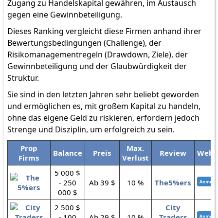
Zugang zu Handelskapital gewähren, im Austausch
gegen eine Gewinnbeteiligung.
Dieses Ranking vergleicht diese Firmen anhand ihrer
Bewertungsbedingungen (Challenge), der
Risikomanagementregeln (Drawdown, Ziele), der
Gewinnbeteiligung und der Glaubwürdigkeit der
Struktur.
Sie sind in den letzten Jahren sehr beliebt geworden
und ermöglichen es, mit großem Kapital zu handeln,
ohne das eigene Geld zu riskieren, erfordern jedoch
Strenge und Disziplin, um erfolgreich zu sein.
Prop
Max.
Balance
Preis
Review
Webs
Firms
Verlust
5 000 $
- 250
Ab 39 $
10 %
The5%ers
000 $
2 500 $
City
- 100
Ab 29 $
10 %
Traders