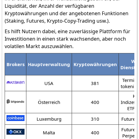
Liquidität, der Anzahl der verfügbaren
Kryptowährungen und der angebotenen Funktionen
(Staking, Futures, Krypto-Copy-Trading usw.).
Es hilft Nutzern dabei, eine zuverlässige Plattform für
Investitionen in einen stark wachsenden, aber noch
volatilen Markt auszuwählen.
We
Brokers
Hauptverwaltung
Kryptowährungen
Dienstl
Termink
USA
381
tokenisi
Kr
Österreich
400
Indizes,
ETFs,
Luxemburg
310
Futures
Futures
Malta
400
Perpetu