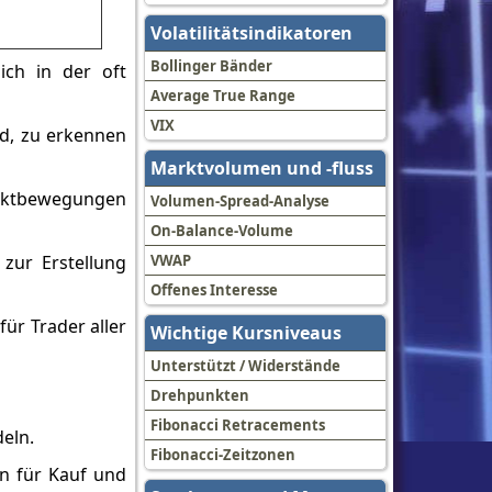
Volatilitätsindikatoren
Bollinger Bänder
ich in der oft
Average True Range
VIX
rd, zu erkennen
Marktvolumen und -fluss
arktbewegungen
Volumen-Spread-Analyse
On-Balance-Volume
 zur Erstellung
VWAP
Offenes Interesse
ür Trader aller
Wichtige Kursniveaus
Unterstützt / Widerstände
Drehpunkten
Fibonacci Retracements
deln.
Fibonacci-Zeitzonen
ln für Kauf und