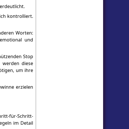
rdeutlicht.
h kontrolliert.
anderen Worten:
 emotional und
chützenden Stop
, werden diese
nötigen, um ihre
ewinne erzielen
tt-für-Schritt-
egeln im Detail