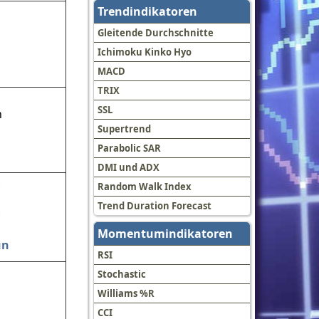
Trendindikatoren
Gleitende Durchschnitte
Ichimoku Kinko Hyo
MACD
TRIX
SSL
Supertrend
Parabolic SAR
DMI und ADX
Random Walk Index
Trend Duration Forecast
Momentumindikatoren
un
RSI
Stochastic
Williams %R
CCI