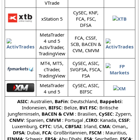
VTrade
CySEC, KNF,
xStation 5
FCA, FSC,
DFSA
MetaTrader
FCA, CSSF,
4 und 5
SCB, BACEN &
ActivTrader,
CVM, CMVM
TradingView
MT4, MT5,
CySEC, ASIC,
cTrader,
SVGFSA, FSCA,
TradingView
FSA
MetaTrader
CySEC, ASIC,
4 und 5
BIFSC
ASIC
: Australien,
BaFin
: Deutschland,
Bappebti
:
Indonesien,
BIFSC
: Belize,
BVI FSC
: Britische
Jungferninseln,
BACEN & CVM
: Brasilien,
CySEC
: Zypern,
CNMV
: Spanien,
CMVM
: Portugal ,
CIRO
: Kanada,
CSSF
:
Luxemburg,
CFTC
: USA,
CBFSAI
: Irland,
CMA
: Oman,,
DFSA
: Dubai,
FCA
: Großbritannien,
FSCM
: Mauritius,
FINMA
: Schweiz,
FRSA
: Abu Dhabi,
FSA
: Seychellen,
FSCA
: