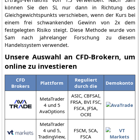
Ertrags-Verhältnis von 1:3 verwenden. Nach Sam
können Sie den SL nur dann in Richtung des
Gleichgewichtspunkts verschieben, wenn der Kurs bei
einem frei schwankenden Gewinn von 2x dem
festgelegten Risiko steigt. Diese Methode wurde von
Sam nach jahrelanger Forschung zu diesem
Handelssystem verwendet.
Unsere Auswahl an CFD-Brokern, um
online zu investieren
CFD
Reguliert
Plattform
Demokonto
Brokers
durch die
ASIC, CBFSAI,
MetaTrader
FRSA, BVI FSC,
4 und 5
FSCA, JFSA,
AvaOptions
OCRI
MetaTrader
4 und 5,
FSCM, SCA,
TradingView,
FSCA