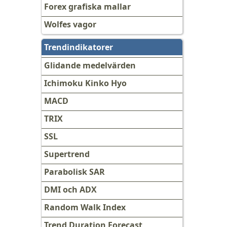
Forex grafiska mallar
Wolfes vagor
Trendindikatorer
Glidande medelvärden
Ichimoku Kinko Hyo
MACD
TRIX
SSL
Supertrend
Parabolisk SAR
DMI och ADX
Random Walk Index
Trend Duration Forecast