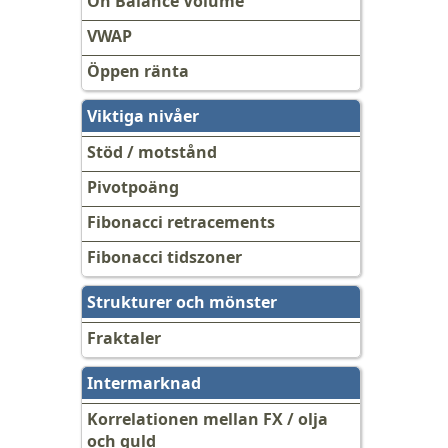
On Balance Volume
VWAP
Öppen ränta
Viktiga nivåer
Stöd / motstånd
Pivotpoäng
Fibonacci retracements
Fibonacci tidszoner
Strukturer och mönster
Fraktaler
Intermarknad
Korrelationen mellan FX / olja
och guld