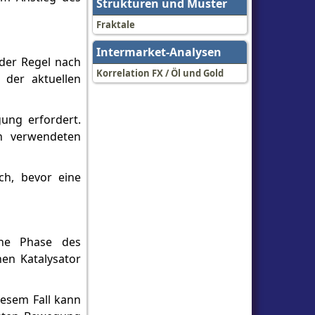
Strukturen und Muster
Fraktale
Intermarket-Analysen
der Regel nach
Korrelation FX / Öl und Gold
 der aktuellen
gung erfordert.
en verwendeten
ich, bevor eine
ine Phase des
en Katalysator
iesem Fall kann