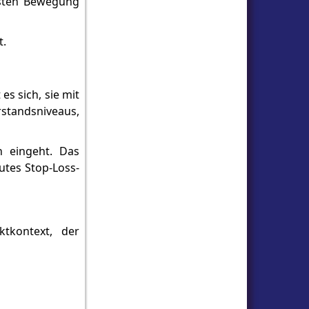
hsten Bewegung
t.
es sich, sie mit
standsniveaus,
n eingeht. Das
utes Stop-Loss-
tkontext, der