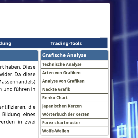
ldung
Trading-Tools
Grafische Analyse
Technische Analyse
rt haben. Diese
Arten von Grafiken
wider. Da diese
Massenhandels)
Analyse von Grafiken
m und führen in
Nackte Grafik
Renko-Chart
Japanischen Kerzen
tifizieren, die
 Bildung eines
Wörterbuch der Kerzen
erden in zwei
Forex chartmuster
Wolfe-Wellen