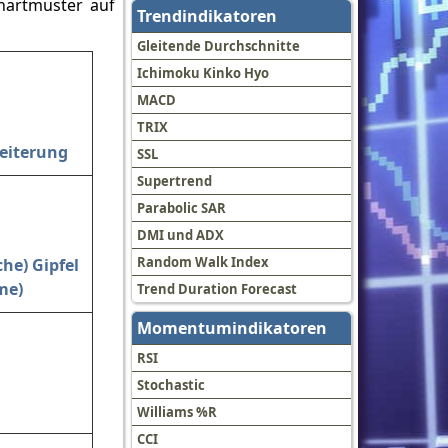
Chartmuster auf
Trendindikatoren
Gleitende Durchschnitte
Ichimoku Kinko Hyo
MACD
TRIX
eiterung
SSL
Supertrend
Parabolic SAR
DMI und ADX
Random Walk Index
he) Gipfel
me)
Trend Duration Forecast
Momentumindikatoren
RSI
Stochastic
Williams %R
CCI