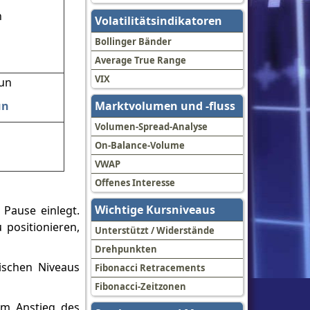
Volatilitätsindikatoren
Bollinger Bänder
Average True Range
VIX
un
Marktvolumen und -fluss
Volumen-Spread-Analyse
On-Balance-Volume
VWAP
Offenes Interesse
Wichtige Kursniveaus
Pause einlegt.
positionieren,
Unterstützt / Widerstände
Drehpunkten
nischen Niveaus
Fibonacci Retracements
Fibonacci-Zeitzonen
em Anstieg des