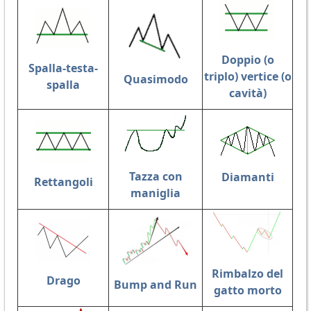
Doppio (o
Spalla-testa-
triplo) vertice (o
Quasimodo
spalla
cavità)
Tazza con
Diamanti
Rettangoli
maniglia
Rimbalzo del
Drago
Bump and Run
gatto morto