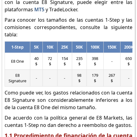
con la cuenta E8 Signature, puede elegir entre las
plataformas
MT5
y TradeLocker.
Para conocer los tamaños de las cuentas 1-Step y las
comisiones correspondientes, consulte la siguiente
tabla:
1-Step
5K
10K
25K
50K
100K
150K
200K
40
72
154
235
398
650
E8 One
-
$
$
$
$
$
$
E8
98
179
267
-
-
-
-
Signature
$
$
$
Como puede ver, los gastos relacionados con la cuenta
E8 Signature son considerablemente inferiores a los
de la cuenta E8 One del mismo tamaño.
De acuerdo con la política general de E8 Markets, las
cuentas 1-Step no dan derecho a reembolso de gastos.
1.1 Procedimiento de financiación de la cuenta