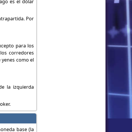
go es el dólar
trapartida. Por
xcepto para los
 los corredores
e yenes como el
e la izquierda
oker.
moneda base (la