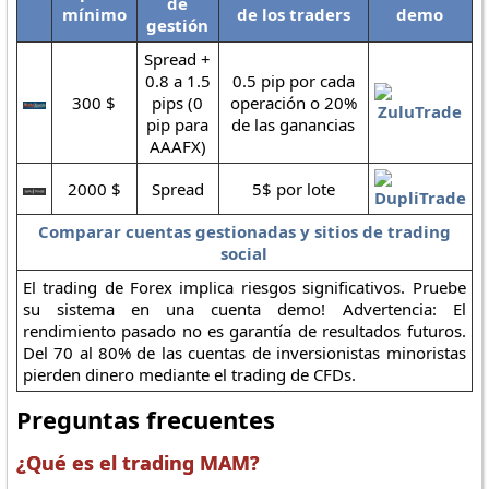
de
mínimo
de los traders
demo
gestión
Spread +
0.8 a 1.5
0.5 pip por cada
300 $
pips (0
operación o 20%
pip para
de las ganancias
AAAFX)
2000 $
Spread
5$ por lote
Comparar cuentas gestionadas y sitios de trading
social
El trading de Forex implica riesgos significativos. Pruebe
su sistema en una cuenta demo! Advertencia: El
rendimiento pasado no es garantía de resultados futuros.
Del 70 al 80% de las cuentas de inversionistas minoristas
pierden dinero mediante el trading de CFDs.
Preguntas frecuentes
¿Qué es el trading MAM?