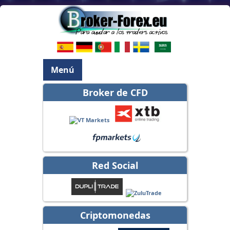
Menú
Broker de CFD
Red Social
Criptomonedas