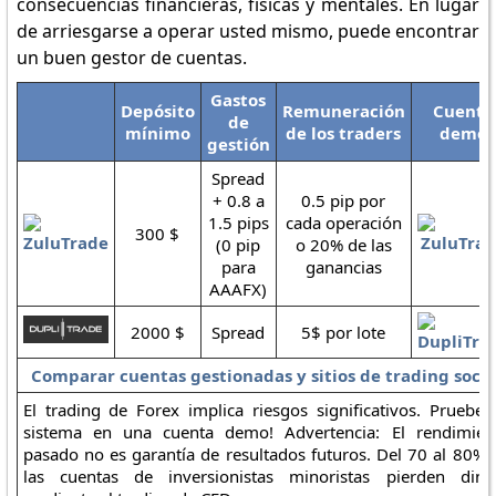
consecuencias financieras, físicas y mentales. En lugar
de arriesgarse a operar usted mismo, puede encontrar
un buen gestor de cuentas.
Gastos
Depósito
Remuneración
Cuenta
de
mínimo
de los traders
demo
gestión
Spread
+ 0.8 a
0.5 pip por
1.5 pips
cada operación
300 $
(0 pip
o 20% de las
para
ganancias
AAAFX)
2000 $
Spread
5$ por lote
Comparar cuentas gestionadas y sitios de trading socia
El trading de Forex implica riesgos significativos. Pruebe 
sistema en una cuenta demo! Advertencia: El rendimien
pasado no es garantía de resultados futuros. Del 70 al 80% 
las cuentas de inversionistas minoristas pierden dine