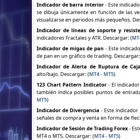
Indicador de barra interior
- Este indicado
se dibuja únicamente en función de las vel
visualizarse en periodos más pequeños. Des
Indicador de líneas de soporte y resist
indicadores Fractales y ATR. Descargar: (
MT
Indicador de migas de pan
- Este indicad
de pan en un gráfico de trading. Descargar:
Indicador de Alerta de Ruptura de Ca
alto/bajo. Descargar: (
MT4
-
MT5
)
123 Chart Pattern Indicator
- El indicad
también indica posibles puntos de entrada
MT5
)
Indicador de Divergencia
- Este indicador
señales de compra y venta en forma de flech
Indicador de Sesión de Trading Forex
- Est
MT4 o MT5. Descargar: (
MT4
-
MT5
)