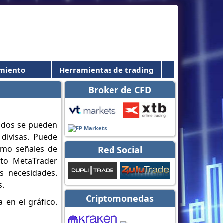
miento
Herramientas de trading
Broker de CFD
rados se pueden
divisas. Puede
como señales de
Red Social
rto MetaTrader
s necesidades.
s.
Criptomonedas
 en el gráfico.