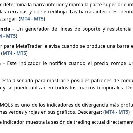
r determina la barra interior y marca la parte superior e in
as cerradas y no se redibuja. Las barras interiores ident
cargar: (
MT4
-
MT5
)
encia
- Un generador de líneas de soporte y resistencia
4
-
MT5
)
or para MetaTrader le avisa cuando se produce una barra e
 (
MT4
-
MT5
)
ja
- Este indicador le notifica cuando el precio rompe u
or está diseñado para mostrarle posibles patrones de comp
 y se puede utilizar en todos los marcos temporales. Des
 MQL5 es uno de los indicadores de divergencia más prof
as verdes y rojas en sus gráficos. Descargar: (
MT4
-
MT5
)
e indicador muestra la sesión de trading actual directamen