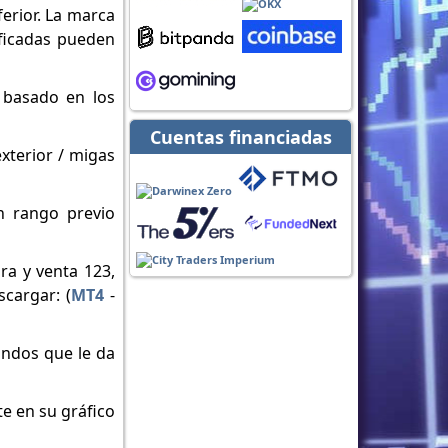
ferior. La marca
ificadas pueden
 basado en los
Cuentas financiadas
xterior / migas
n rango previo
ra y venta 123,
cargar: (
MT4
-
undos que le da
te en su gráfico