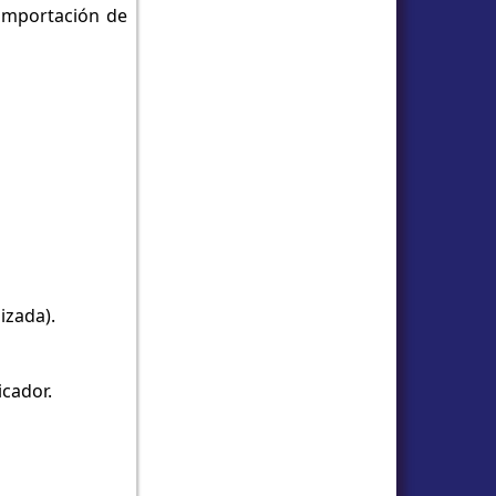
 importación de
izada).
icador.