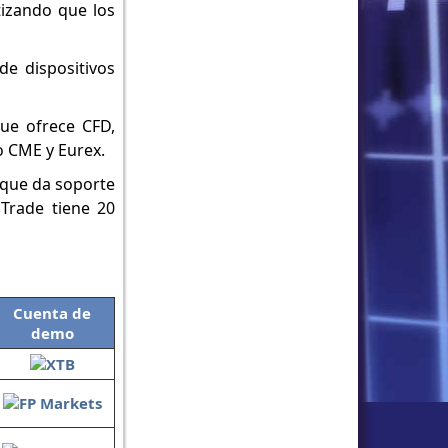
tizando que los
de dispositivos
ue ofrece CFD,
o CME y Eurex.
 que da soporte
aTrade tiene 20
Cuenta de
demo