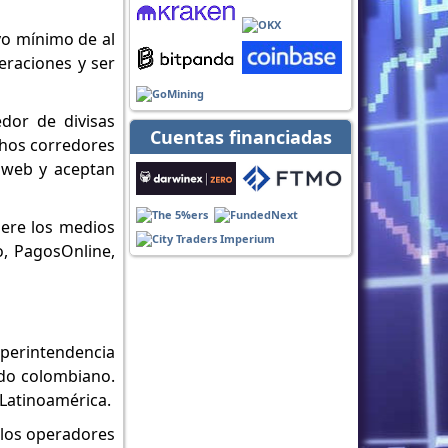
ivo mínimo de al
eraciones y ser
dor de divisas
Cuentas financiadas
chos corredores
s web y aceptan
iere los medios
o, PagosOnline,
uperintendencia
ado colombiano.
 Latinoamérica.
 los operadores