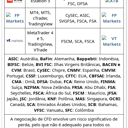
xStation 5
FSC, DFSA
MT4, MT5,
CySEC, ASIC,
cTrader,
SVGFSA, FSCA, FSA
TradingView
MetaTrader 4
e 5,
FSCM, SCA, FSCA
TradingView,
VTrade
ASIC
: Austrália,
BaFin
: Alemanha,
Bappebti
: Indonésia,
BIFSC
: Belize,
BVI FSC
: Ilhas Virgens Britânicas,
BACEN e
CVM
: Brasil,
CySEC
: Chipre,
CNMV
: Espanha,
CMVM
:
Portugal,
CSSF
: Luxemburgo,
CFTC
: EUA,
CBFSAI
: Irlanda,
CMA
: Omã,
DFSA
: Dubai,
FCA
: Reino Unido,
FINMA
:
Suíça,
NZFMA
: Nova Zelândia,
FRSA
: Abu Dhabi,
FSA
:
Seychelles,
FSCA
: África do Sul,
FSCM
: Maurício,
JFSA
:
Japão,
JSC
: Jordânia,
KNF
: Polônia,
MAS
: Singapura,
OCRI
:
Canadá,
SCA
: Emirados Árabes Unidos,
SCB
: Bahamas,
VFSC
: Vanuatu,
SFC
: Colômbia
A negociação de CFD envolve um risco significativo de
perda, pelo que não é adequado para todos os