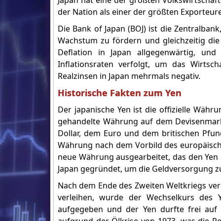
Japan hat eine der größten Volkswirtschaft
der Nation als einer der größten Exporteure
Die Bank of Japan (BOJ) ist die Zentralbank
Wachstum zu fördern und gleichzeitig die I
Deflation in Japan allgegenwärtig, und
Inflationsraten verfolgt, um das Wirts
Realzinsen in Japan mehrmals negativ.
Historische Fakten zum Yen
Der japanische Yen ist die offizielle Wäh
gehandelte Währung auf dem Devisenmarkt
Dollar, dem Euro und dem britischen Pfund.
Währung nach dem Vorbild des europäisch
neue Währung ausgearbeitet, das den Yen 
Japan gegründet, um die Geldversorgung zu
Nach dem Ende des Zweiten Weltkriegs verlo
verleihen, wurde der Wechselkurs des 
aufgegeben und der Yen durfte frei auf