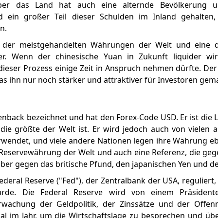
aber das Land hat auch eine alternde Bevölkerung 
rd ein großer Teil dieser Schulden im Inland gehalten,
n.
ne der meistgehandelten Währungen der Welt und eine d
r. Wenn der chinesische Yuan in Zukunft liquider wi
dieser Prozess einige Zeit in Anspruch nehmen dürfte. De
as ihn nur noch stärker und attraktiver für Investoren gem
enback bezeichnet und hat den Forex-Code USD. Er ist di
 die größte der Welt ist. Er wird jedoch auch von vielen 
erwendet, und viele andere Nationen legen ihre Währung eb
ste Reservewährung der Welt und auch eine Referenz, die geg
ber gegen das britische Pfund, den japanischen Yen und d
deral Reserve ("Fed"), der Zentralbank der USA, reguliert,
urde. Die Federal Reserve wird von einem Präsiden
erwachung der Geldpolitik, der Zinssätze und der Offen
al im Jahr, um die Wirtschaftslage zu besprechen und über