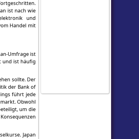
ortgeschritten.
an ist nach wie
elektronik und
 vom Handel mit
kan-Umfrage ist
t und ist häufig
hen sollte. Der
itik der Bank of
dings führt jede
enmarkt. Obwohl
eteiligt, um die
he Konsequenzen
selkurse. Japan