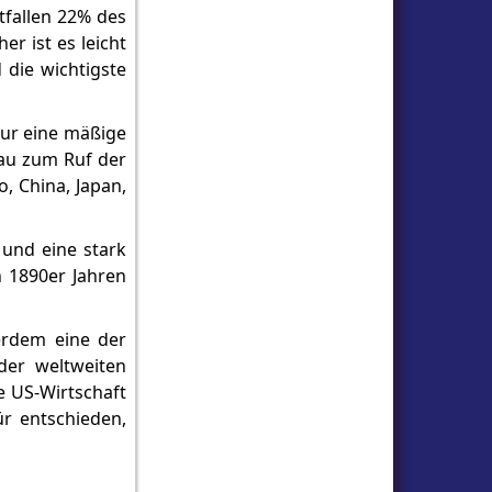
tfallen 22% des
r ist es leicht
 die wichtigste
nur eine mäßige
au zum Ruf der
o, China, Japan,
 und eine stark
n 1890er Jahren
erdem eine der
der weltweiten
e US-Wirtschaft
r entschieden,