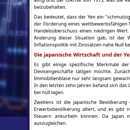
aufgrund der Ölkrise von 1973, was die Reg
beizubehalten.
Das bedeutet, dass der Yen ein "schmutzig
der Förderung eines wettbewerbsfähigen Ma
Handelsüberschuss einen niedrigen Wert
Änderung dieser Situation gab, ist der 
Inflationspolitik mit Zinssätzen nahe Null be
Die japanische Wirtschaft und der Y
Es gibt einige spezifische Merkmale de
Devisengeschäfte tätigen möchte. Zunäc
Immobilienblase nur sehr langsam gewachse
In den letzten zehn Jahren befand sich das L
bei null lagen.
Zweitens ist die japanische Bevölkerung d
Erwerbsbevölkerung altert, und es gibt 
Steuern ankurbeln können. Da Japan nu
auszugleichen.