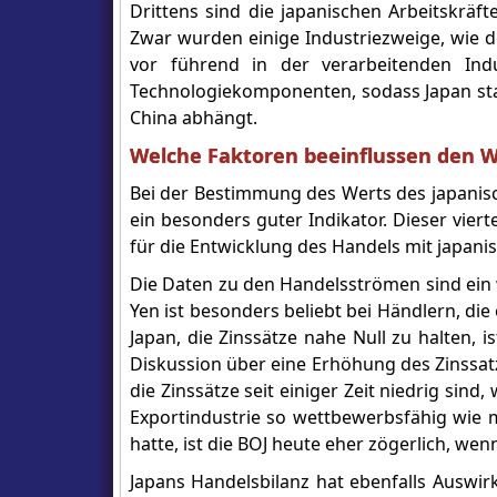
Drittens sind die japanischen Arbeitskräft
Zwar wurden einige Industriezweige, wie d
vor führend in der verarbeitenden Ind
Technologiekomponenten, sodass Japan sta
China abhängt.
Welche Faktoren beeinflussen den W
Bei der Bestimmung des Werts des japanisc
ein besonders guter Indikator. Dieser vierte
für die Entwicklung des Handels mit japan
Die Daten zu den Handelsströmen sind ein w
Yen ist besonders beliebt bei Händlern, die
Japan, die Zinssätze nahe Null zu halten, is
Diskussion über eine Erhöhung des Zinssa
die Zinssätze seit einiger Zeit niedrig sin
Exportindustrie so wettbewerbsfähig wie m
hatte, ist die BOJ heute eher zögerlich, w
Japans Handelsbilanz hat ebenfalls Auswir