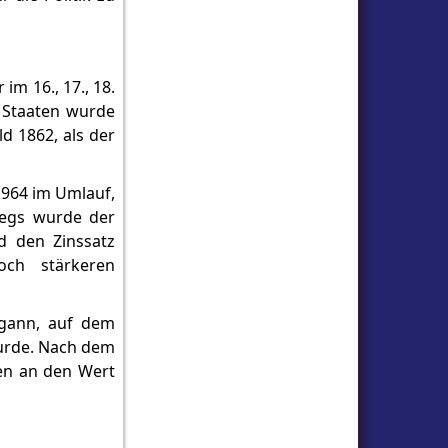
m 16., 17., 18.
n Staaten wurde
d 1862, als der
1964 im Umlauf,
iegs wurde der
d den Zinssatz
ch stärkeren
egann, auf dem
wurde. Nach dem
en an den Wert