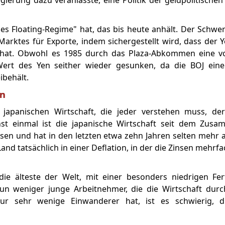
ierung dazu veranlasste, eine Politik der geldpolitischen
es Floating-Regime" hat, das bis heute anhält. Der Schwer
rktes für Exporte, indem sichergestellt wird, dass der 
 hat. Obwohl es 1985 durch das Plaza-Abkommen eine 
Wert des Yen seither wieder gesunken, da die BOJ eine
ibehält.
en
r japanischen Wirtschaft, die jeder verstehen muss, d
hst einmal ist die japanische Wirtschaft seit dem Zus
n und hat in den letzten etwa zehn Jahren selten mehr al
and tatsächlich in einer Deflation, in der die Zinsen mehrf
ie älteste der Welt, mit einer besonders niedrigen Ferti
nun weniger junge Arbeitnehmer, die die Wirtschaft du
r sehr wenige Einwanderer hat, ist es schwierig, d