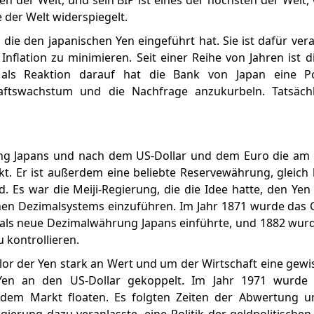
en der Welt, und sein BIP ist eines der höchsten der Welt,
 der Welt widerspiegelt.
, die den japanischen Yen eingeführt hat. Sie ist dafür ver
nflation zu minimieren. Seit einer Reihe von Jahren ist d
 als Reaktion darauf hat die Bank von Japan eine Pol
chaftswachstum und die Nachfrage anzukurbeln. Tatsäch
rung Japans und nach dem US-Dollar und dem Euro die am 
. Er ist außerdem eine beliebte Reservewährung, gleich 
 Es war die Meiji-Regierung, die die Idee hatte, den Yen a
en Dezimalsystems einzuführen. Im Jahr 1871 wurde das G
als neue Dezimalwährung Japans einführte, und 1882 wur
 kontrollieren.
r der Yen stark an Wert und um der Wirtschaft eine gewiss
Yen an den US-Dollar gekoppelt. Im Jahr 1971 wurde 
 dem Markt floaten. Es folgten Zeiten der Abwertung 