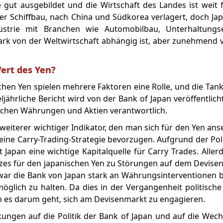
e gut ausgebildet und die Wirtschaft des Landes ist weit f
er Schiffbau, nach China und Südkorea verlagert, doch Jap
ustrie mit Branchen wie Automobilbau, Unterhaltungs
rk von der Weltwirtschaft abhängig ist, aber zunehmend
ert des Yen?
hen Yen spielen mehrere Faktoren eine Rolle, und die Tan
ljährliche Bericht wird von der Bank of Japan veröffentlich
ischen Währungen und Aktien verantwortlich.
eiterer wichtiger Indikator, den man sich für den Yen anse
 eine Carry-Trading-Strategie bevorzugen. Aufgrund der Pol
t Japan eine wichtige Kapitalquelle für Carry Trades. Aller
tzes für den japanischen Yen zu Störungen auf dem Devis
d, war die Bank von Japan stark an Währungsinterventionen b
öglich zu halten. Da dies in der Vergangenheit politisc
enn es darum geht, sich am Devisenmarkt zu engagieren.
kungen auf die Politik der Bank of Japan und auf die Wech