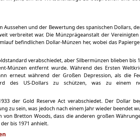
m Aussehen und der Bewertung des spanischen Dollars, der i
eit verbreitet war. Die Münzprägeanstalt der Vereinigte
mlauf befindlichen Dollar-Münzen her, wobei das Papiergel
ldstandard verabschiedet, aber Silbermünzen blieben bis 
Cent-Münzen entfernt wurde. Während des Ersten Weltkr
nn erneut während der Großen Depression, als die Fe
rd des US-Dollars zu schützen, was zu einem no
933 der Gold Reserve Act verabschiedet. Der Dollar b
ng zu sein, was jedoch nach einem Jahr wieder beendet 
n von Bretton Woods, dass die anderen großen Währung
der bis 1971 anhielt.
ten