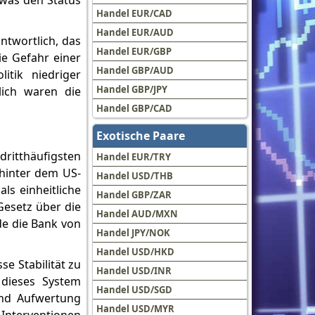
 was den Status
Handel EUR/CAD
Handel EUR/AUD
antwortlich, das
Handel EUR/GBP
ie Gefahr einer
Handel GBP/AUD
itik niedriger
Handel GBP/JPY
lich waren die
Handel GBP/CAD
Exotische Paare
dritthäufigsten
Handel EUR/TRY
hinter dem US-
Handel USD/THB
ls einheitliche
Handel GBP/ZAR
esetz über die
Handel AUD/MXN
de die Bank von
Handel JPY/NOK
Handel USD/HKD
e Stabilität zu
Handel USD/INR
dieses System
Handel USD/SGD
und Aufwertung
Handel USD/MYR