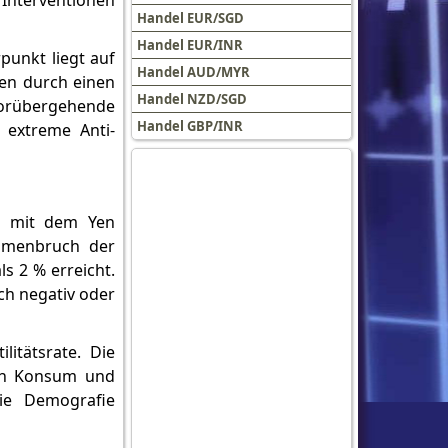
 Interventionen
Handel EUR/SGD
Handel EUR/INR
punkt liegt auf
Handel AUD/MYR
Yen durch einen
Handel NZD/SGD
vorübergehende
Handel GBP/INR
 extreme Anti-
er mit dem Yen
ammenbruch der
s 2 % erreicht.
ach negativ oder
litätsrate. Die
rch Konsum und
ie Demografie