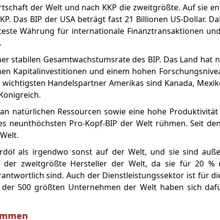
tschaft der Welt und nach KKP die zweitgrößte. Auf sie en
. Das BIP der USA beträgt fast 21 Billionen US-Dollar. Dahe
teste Währung für internationale Finanztransaktionen und
.
einer stabilen Gesamtwachstumsrate des BIP. Das Land hat 
en Kapitalinvestitionen und einem hohen Forschungsnive
Die wichtigsten Handelspartner Amerikas sind Kanada, Mexik
Königreich.
n natürlichen Ressourcen sowie eine hohe Produktivität
es neunthöchsten Pro-Kopf-BIP der Welt rühmen. Seit de
Welt.
döl als irgendwo sonst auf der Welt, und sie sind auß
der zweitgrößte Hersteller der Welt, da sie für 20 % 
twortlich sind. Auch der Dienstleistungssektor ist für di
 der 500 größten Unternehmen der Welt haben sich dafü
stimmen