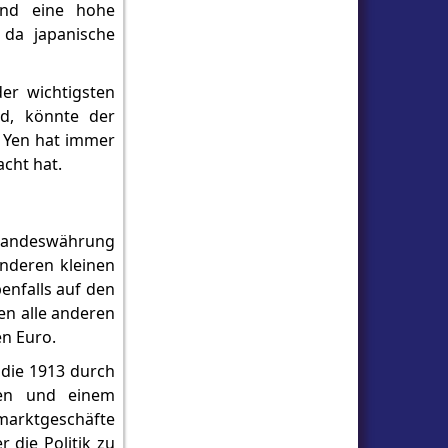
und eine hohe
 da japanische
er wichtigsten
rd, könnte der
r Yen hat immer
acht hat.
e Landeswährung
anderen kleinen
enfalls auf den
en alle anderen
en Euro.
 die 1913 durch
ten und einem
marktgeschäfte
 die Politik zu