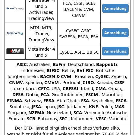
MetaTrader 4
FCA, CSSF, SCB,
und 5
BACEN & CVM,
ActivTrader,
CMVM
TradingView
MT4, MT5,
CySEC, ASIC,
cTrader,
SVGFSA, FSCA, FSA
TradingView
MetaTrader 4
CySEC, ASIC, BIFSC
und 5
ASIC
: Australien,
BaFin
: Deutschland,
Bappebti
:
Indonesien,
BIFSC
: Belize,
BVI FSC
: Britische
Jungferninseln,
BACEN & CVM
: Brasilien,
CySEC
: Zypern,
CNMV
: Spanien,
CMVM
: Portugal ,
CIRO
: Kanada,
CSSF
:
Luxemburg,
CFTC
: USA,
CBFSAI
: Irland,
CMA
: Oman,,
DFSA
: Dubai,
FCA
: Großbritannien,
FSCM
: Mauritius,
FINMA
: Schweiz,
FRSA
: Abu Dhabi,
FSA
: Seychellen,
FSCA
:
Südafrika,
JFSA
: Japan,
JSC
: Jordanien,
KNF
: Polen,
MAS
:
Singapur,
NZFMA
: Neuseeland,
SCA
: Vereinigte Arabische
Emirate,
SCB
: Bahamas,
SFC
: Kolumbien,
VFSC
: Vanuatu
Der CFD-Handel birgt ein erhebliches Verlustrisiko,
weshalb er nicht für alle Anleger geeignet ist. 70-80 % der