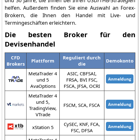
und 30 Jahre, die Ihnen bei Ihren USD/THB-Strategien
helfen. Außerdem finden Sie eine Auswahl an Forex-
Brokern, die Ihnen den Handel mit Live- und
Termingeschäften erleichtern.
Die besten Broker für den
Devisenhandel
CFD
Reguliert durch
Plattform
Demokonto
Brokers
die
MetaTrader 4
ASIC, CBFSAI,
und 5
FRSA, BVI FSC,
AvaOptions
FSCA, JFSA, OCRI
MetaTrader 4
und 5,
FSCM, SCA, FSCA
TradingView,
VTrade
CySEC, KNF, FCA,
xStation 5
FSC, DFSA