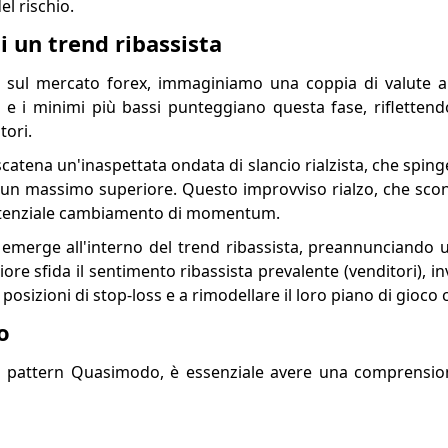
el rischio.
i un trend ribassista
 sul mercato forex, immaginiamo una coppia di valute a
 e i minimi più bassi punteggiano questa fase, riflettend
tori.
catena un'inaspettata ondata di slancio rialzista, che spinge
 un massimo superiore. Questo improvviso rialzo, che scon
 potenziale cambiamento di momentum.
emerge all'interno del trend ribassista, preannunciando u
e sfida il sentimento ribassista prevalente (venditori), in
e posizioni di stop-loss e a rimodellare il loro piano di gioco
o
el pattern Quasimodo, è essenziale avere una comprensi