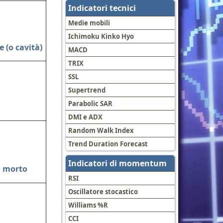
Indicatori tecnici
Medie mobili
Ichimoku Kinko Hyo
e (o cavità)
MACD
TRIX
SSL
Supertrend
Parabolic SAR
DMI e ADX
Random Walk Index
Trend Duration Forecast
Indicatori di momentum
o morto
RSI
Oscillatore stocastico
Williams %R
CCI