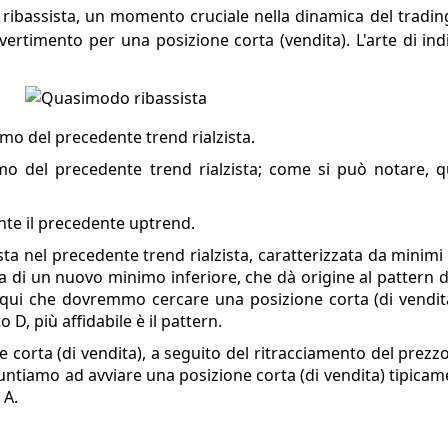
ibassista, un momento cruciale nella dinamica del tradi
vertimento per una posizione corta (vendita). L'arte di ind
imo del precedente trend rialzista.
mo del precedente trend rialzista; come si può notare, 
ante il precedente uptrend.
vista nel precedente trend rialzista, caratterizzata da mini
rsa di un nuovo minimo inferiore, che dà origine al pattern 
 qui che dovremmo cercare una posizione corta (di vendita
D, più affidabile è il pattern.
e corta (di vendita), a seguito del ritracciamento del prezz
puntiamo ad avviare una posizione corta (di vendita) tipicam
 A.