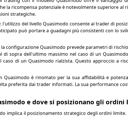
 il trading con il modello Quasimodo offre il vantaggio d
che la ricompensa potenziale è notevolmente superiore al r
ioni strategiche.
e
: l'utilizzo del livello Quasimodo consente ai trader di posizi
icipato può portare a guadagni più consistenti con lo svil
on la configurazione Quasimodo prevede parametri di rischio 
 al di sopra dell'ultimo massimo nel caso di un Quasimodo 
el caso di un Quasimodo rialzista. Questo approccio a risc
ern Quasimodo è rinomato per la sua affidabilità e potenza
celta preferita dai trader informati. La sua performance co
asimodo e dove si posizionano gli ordini 
 implica il posizionamento strategico degli ordini limite.