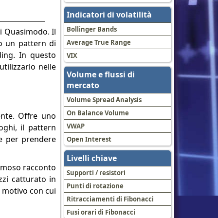
Indicatori di volatilità
Bollinger Bands
di Quasimodo. Il
o un pattern di
Average True Range
ding. In questo
VIX
ilizzarlo nelle
Volume e flussi di
mercato
Volume Spread Analysis
On Balance Volume
ente. Offre uno
VWAP
ghi, il pattern
re per prendere
Open Interest
Livelli chiave
famoso racconto
Supporti / resistori
zi catturato in
Punti di rotazione
n motivo con cui
Ritracciamenti di Fibonacci
Fusi orari di Fibonacci