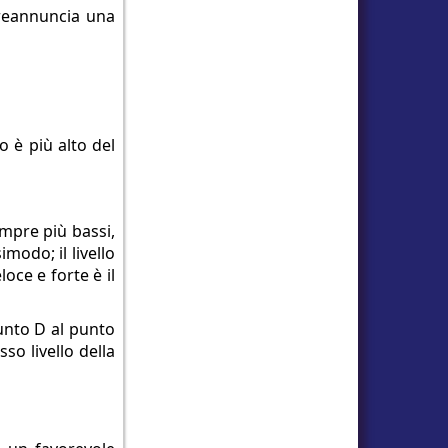
preannuncia una
 è più alto del
empre più bassi,
modo; il livello
oce e forte è il
punto D al punto
so livello della