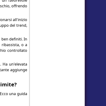
i un favorevole
ischio, offrendo
onarsi all'inizio
uppo del trend,
ben definiti. In
ribassista, o a
hio controllato
. Ha un'elevata
stante aggiunge
limite?
 Ecco una guida