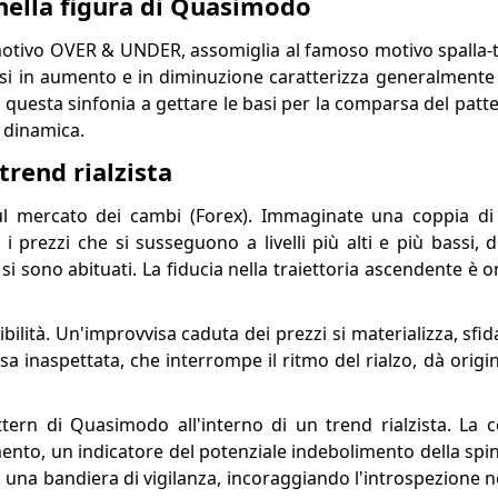
ella figura di Quasimodo
tivo OVER & UNDER, assomiglia al famoso motivo spalla-t
assi in aumento e in diminuzione caratterizza generalmente 
di questa sinfonia a gettare le basi per la comparsa del pa
 dinamica.
trend rialzista
l mercato dei cambi (Forex). Immaginate una coppia di 
 i prezzi che si susseguono a livelli più alti e più bassi,
r si sono abituati. La fiducia nella traiettoria ascendente è 
bilità. Un'improvvisa caduta dei prezzi si materializza, sfi
sa inaspettata, che interrompe il ritmo del rialzo, dà origi
tern di Quasimodo all'interno di un trend rialzista. La
to, un indicatore del potenziale indebolimento della spint
a una bandiera di vigilanza, incoraggiando l'introspezione ne