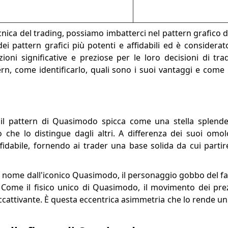
cnica del trading, possiamo imbatterci nel pattern grafico 
 pattern grafici più potenti e affidabili ed è considerat
ioni significative e preziose per le loro decisioni di tra
n, come identificarlo, quali sono i suoi vantaggi e come ut
, il pattern di Quasimodo spicca come una stella splend
o che lo distingue dagli altri. A differenza dei suoi omolo
idabile, fornendo ai trader una base solida da cui parti
il nome dall'iconico Quasimodo, il personaggio gobbo del 
Come il fisico unico di Quasimodo, il movimento dei prez
ccattivante. È questa eccentrica asimmetria che lo rende u