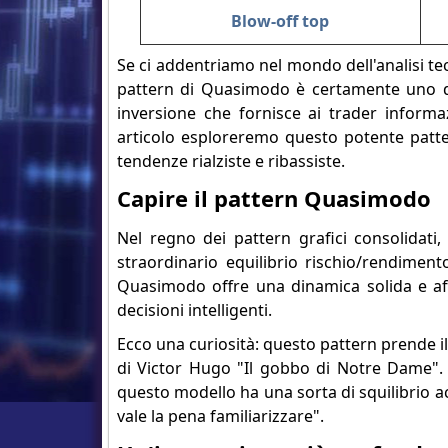
Blow-off top
Se ci addentriamo nel mondo dell'analisi te
pattern di Quasimodo è certamente uno dei
inversione che fornisce ai trader informaz
articolo esploreremo questo potente patter
tendenze rialziste e ribassiste.
Capire il pattern Quasimodo
Nel regno dei pattern grafici consolidati
straordinario equilibrio rischio/rendiment
Quasimodo offre una dinamica solida e aff
decisioni intelligenti.
Ecco una curiosità: questo pattern prende 
di Victor Hugo "Il gobbo di Notre Dame". 
questo modello ha una sorta di squilibrio a
vale la pena familiarizzare".