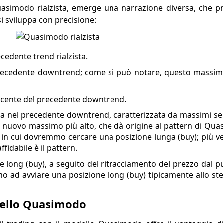
asimodo rialzista, emerge una narrazione diversa, che 
si sviluppa con precisione:
cedente trend rialzista.
recedente downtrend; come si può notare, questo massimo
recente del precedente downtrend.
vista nel precedente downtrend, caratterizzata da massimi s
 nuovo massimo più alto, che dà origine al pattern di Quasi
 in cui dovremmo cercare una posizione lunga (buy); più vel
fidabile è il pattern.
ne long (buy), a seguito del ritracciamento del prezzo dal 
mo ad avviare una posizione long (buy) tipicamente allo stes
odello Quasimodo