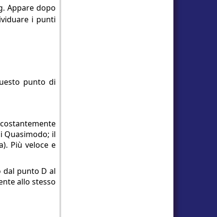
ng. Appare dopo
ividuare i punti
questo punto di
mi costantemente
di Quasimodo; il
). Più veloce e
o dal punto D al
ente allo stesso