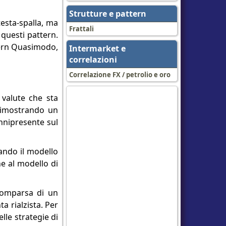
Strutture e pattern
esta-spalla, ma
Frattali
questi pattern.
ttern Quasimodo,
Intermarket e
correlazioni
Correlazione FX / petrolio e oro
valute che sta
 dimostrando un
onnipresente sul
dando il modello
ne al modello di
 comparsa di un
a rialzista. Per
lle strategie di