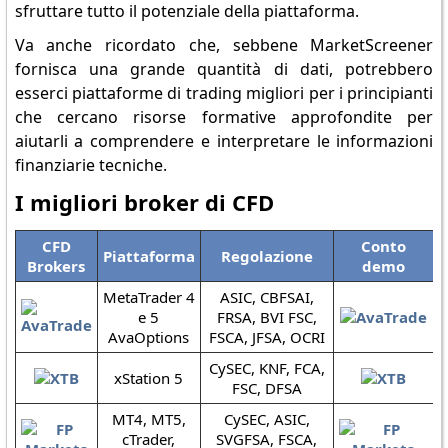
sfruttare tutto il potenziale della piattaforma.
Va anche ricordato che, sebbene MarketScreener
fornisca una grande quantità di dati, potrebbero
esserci piattaforme di trading migliori per i principianti
che cercano risorse formative approfondite per
aiutarli a comprendere e interpretare le informazioni
finanziarie tecniche.
I migliori broker di CFD
CFD
Conto
Piattaforma
Regolazione
Brokers
demo
MetaTrader 4
ASIC, CBFSAI,
e 5
FRSA, BVI FSC,
AvaOptions
FSCA, JFSA, OCRI
CySEC, KNF, FCA,
xStation 5
FSC, DFSA
MT4, MT5,
CySEC, ASIC,
cTrader,
SVGFSA, FSCA,