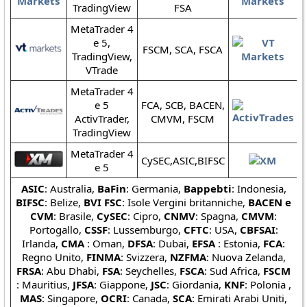
TradingView
FSA
MetaTrader 4
e 5,
FSCM, SCA, FSCA
TradingView,
VTrade
MetaTrader 4
e 5
FCA, SCB, BACEN,
ActivTrader,
CMVM, FSCM
TradingView
MetaTrader 4
CySEC,ASIC,BIFSC
e 5
ASIC
: Australia,
BaFin
: Germania,
Bappebti
: Indonesia,
BIFSC
: Belize,
BVI FSC
: Isole Vergini britanniche,
BACEN e
CVM
: Brasile,
CySEC
: Cipro,
CNMV
: Spagna,
CMVM
:
Portogallo,
CSSF
: Lussemburgo,
CFTC
: USA,
CBFSAI
:
Irlanda,
CMA
: Oman,
DFSA
: Dubai,
EFSA
: Estonia,
FCA
:
Regno Unito,
FINMA
: Svizzera,
NZFMA
: Nuova Zelanda,
FRSA
: Abu Dhabi,
FSA
: Seychelles,
FSCA
: Sud Africa,
FSCM
: Mauritius,
JFSA
: Giappone,
JSC
: Giordania,
KNF
: Polonia ,
MAS
: Singapore,
OCRI
: Canada,
SCA
: Emirati Arabi Uniti,