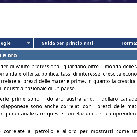
tegie
Guida per principianti
Forma
o e oro
rader di valute professionali guardano oltre il mondo delle va
manda e offerta, politica, tassi di interesse, crescita econo
relate ai prezzi delle materie prime, in quanto la crescita
'industria nazionale di un paese.
terie prime sono il dollaro australiano, il dollaro canade
n giapponese sono anche correlati con i prezzi delle ma
o quindi analizzare queste correlazioni per comprendere
 correlate al petrolio e all'oro per mostrarti come ut