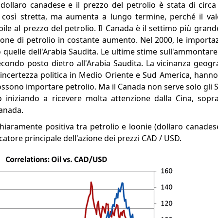
l dollaro canadese e il prezzo del petrolio è stata di circ
 così stretta, ma aumenta a lungo termine, perché il val
le al prezzo del petrolio. Il Canada è il settimo più gran
ne di petrolio in costante aumento. Nel 2000, le importazi
quelle dell'Arabia Saudita. Le ultime stime sull'ammontare 
condo posto dietro all'Arabia Saudita. La vicinanza geograf
 incertezza politica in Medio Oriente e Sud America, hanno
 possono importare petrolio. Ma il Canada non serve solo gli St
o iniziando a ricevere molta attenzione dalla Cina, sopr
Canada.
hiaramente positiva tra petrolio e loonie (dollaro canadese
atore principale dell'azione dei prezzi CAD / USD.