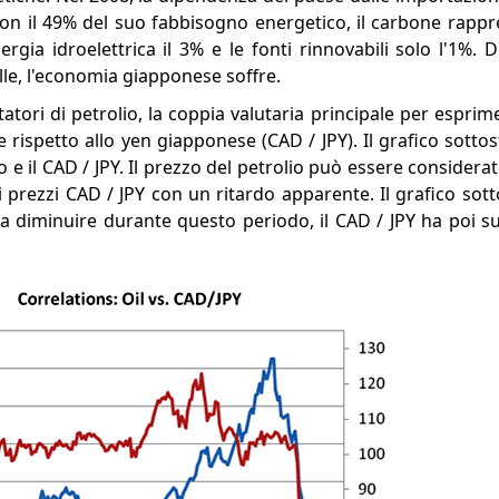
 con il 49% del suo fabbisogno energetico, il carbone rappre
nergia idroelettrica il 3% e le fonti rinnovabili solo l'1%.
elle, l'economia giapponese soffre.
atori di petrolio, la coppia valutaria principale per espri
 rispetto allo yen giapponese (CAD / JPY). Il grafico sottost
io e il CAD / JPY. Il prezzo del petrolio può essere considera
i prezzi CAD / JPY con un ritardo apparente. Il grafico sot
a diminuire durante questo periodo, il CAD / JPY ha poi sup