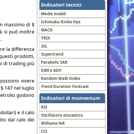
Indicatori tecnici
Medie mobili
Ichimoku Kinko Hyo
 un massimo di $
MACD
à si può inoltre
TRIX
.
SSL
re la differenza
Supertrend
questi prodotti,
Parabolic SAR
 di trading più
DMI e ADX
Random Walk Index
 possono vivere
Trend Duration Forecast
 $ 147 nel luglio
 petrolio godono
Indicatori di momentum
RSI
ollari) e il calo
Oscillatore stocastico
to dal calo dei
Williams %R
CCI