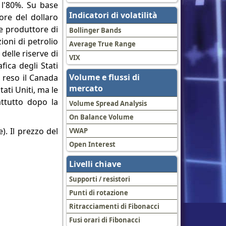
a l'80%. Su base
Indicatori di volatilità
ore del dollaro
de produttore di
Bollinger Bands
oni di petrolio
Average True Range
delle riserve di
VIX
ica degli Stati
Volume e flussi di
 reso il Canada
mercato
ati Uniti, ma le
attutto dopo la
Volume Spread Analysis
On Balance Volume
). Il prezzo del
VWAP
Open Interest
Livelli chiave
Supporti / resistori
Punti di rotazione
Ritracciamenti di Fibonacci
Fusi orari di Fibonacci