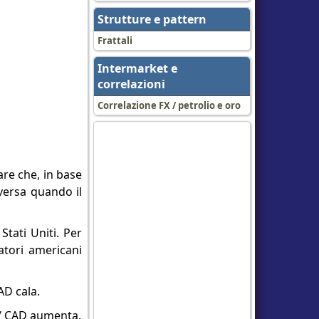
Strutture e pattern
Frattali
Intermarket e
correlazioni
Correlazione FX / petrolio e oro
are che, in base
versa quando il
tati Uniti. Per
tori americani
AD cala.
D / CAD aumenta.