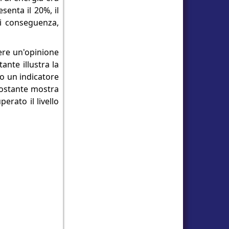
senta il 20%, il
 Di conseguenza,
mere un'opinione
ante illustra la
to un indicatore
tostante mostra
erato il livello