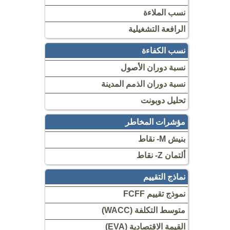
نسب الملاءة
الرافعة التشغيلية
نسب الكفاءة
نسبة دوران الأصول
نسبة دوران الذمم المدينة
تحليل دوبونت
مؤشرات المخاطر
بنيش M- نقاط
ألتمان Z- نقاط
نماذج التقييم
نموذج تقييم FCFF
متوسط ​​التكلفة (WACC)
القيمة الاقتصادية (EVA)