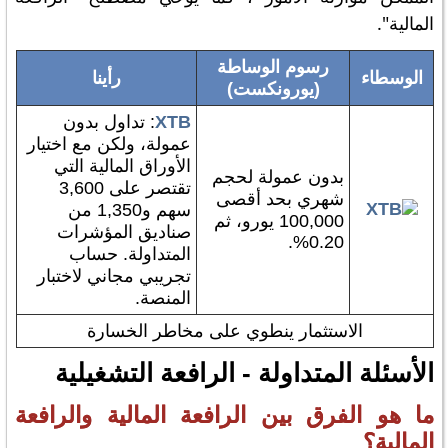
المالية".
رسوم الوساطة
الوسطاء
رأينا
(يورونكست)
XTB
: تداول بدون
عمولة، ولكن مع اختيار
الأوراق المالية التي
بدون عمولة لحجم
تقتصر على 3,600
شهري بحد أقصى
سهم و1,350 من
100,000 يورو، ثم
صناديق المؤشرات
0.20%.
المتداولة. حساب
تجريبي مجاني لاختبار
المنصة.
الاستثمار ينطوي على مخاطر الخسارة
الأسئلة المتداولة - الرافعة التشغيلية
ما هو الفرق بين الرافعة المالية والرافعة
المالية؟