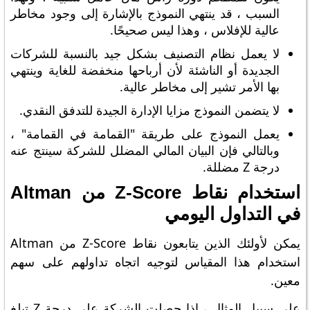
السبب ، قد ينتهي النموذج بالإشارة إلى وجود مخاطر
عالية للإفلاس ، وهذا ليس صحيحًا.
لا يعمل نظام التصنيف بشكل جيد بالنسبة للشركات
الجديدة أو الناشئة لأن أرباحها منخفضة للغاية وينتهي
بها الأمر تشير إلى مخاطر عالية.
لا يتضمن النموذج مزايا الإدارة الجيدة للتدفق النقدي.
يعمل النموذج على طريقة "القمامة في القمامة" ،
وبالتالي فإن البيان المالي المضلل للشركة سينتج عنه
درجة Z مضللة.
استخدام نقاط Z-Score من Altman
في التداول اليومي
يمكن لأولئك الذين يتابعون نقاط Z-Score من Altman
استخدام هذا المقياس لتوجيه اتجاه تداولهم على سهم
معين.
على سبيل المثال ، إذا حصلت الشركة على درجة Z تبلغ