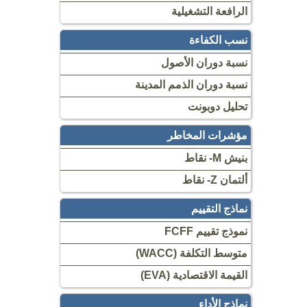
الرافعة التشغيلية
نسب الكفاءة
نسبة دوران الأصول
نسبة دوران الذمم المدينة
تحليل دوبونت
مؤشرات المخاطر
بنيش M- نقاط
ألتمان Z- نقاط
نماذج التقييم
نموذج تقييم FCFF
متوسط ​​التكلفة (WACC)
القيمة الاقتصادية (EVA)
نماذج الأداء