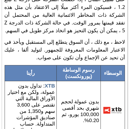
1.2 ، فسيكون المرء أكثر ميلًا إلى الاعتقاد بأن مثل هذه
الشركة ذات المخاطر الائتمانية العالية من المحتمل أن
تفقد قيمتها بمرور الوقت. في حالة الشركة ذات الدرجة Z
5 ، يمكن أن يكون التحيز هو اتخاذ مركز طويل في السهم.
لاحظ ، مع ذلك ، أن السوق يتطلع إلى المستقبل ويأخذ في
الاعتبار المعلومات المعروفة للجمهور. لتوليد ألفا ، عليك
أن تحيد عن الإجماع وأن تكون على صواب.
رسوم الوساطة
الوسطاء
رأينا
(يورونكست)
XTB
: تداول بدون
عمولة، ولكن مع اختيار
الأوراق المالية التي
بدون عمولة لحجم
تقتصر على 3,600
شهري بحد أقصى
سهم و1,350 من
100,000 يورو، ثم
صناديق المؤشرات
0.20%.
المتداولة. حساب