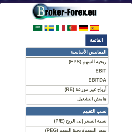
القائمة
المقاييس الأساسية
ربحية السهم (EPS)
EBIT
EBITDA
أرباح غير موزعة (RE)
هامش التشغيل
نسب التقييم
نسبة السعر إلى الربح (P/E)
سعر السهم/ربحية السهم (PEG)