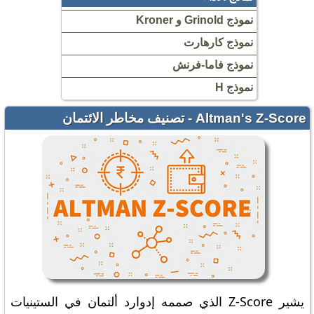
نموذج Grinold و Kroner
نموذج كارهارت
نموذج فاما-فرنش
نموذج H
Altman's Z-Score - تصنيف مخاطر الائتمان
يشير Z-Score الذي صممه إدوارد ألتمان في الستينيات