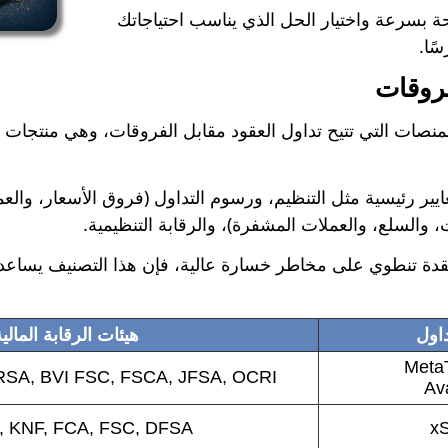
ة بسرعة واختيار الحل الذي يناسب احتياجاتك
ًا.
روقات
نصات التي تتيح تداول العقود مقابل الفروقات، وهي منتجات م
يير رئيسية مثل التنظيم، ورسوم التداول (فروق الأسعار، والعم
 والسلع، والعملات المشفرة)، والرقابة التنظيمية.
فروقات (CFD) هي أدوات معقدة تنطوي على مخاطر خسارة عالية، فإن هذا التصن
اول
هيئات الرقابة المالي
MetaT
RSA, BVI FSC, FSCA, JFSA, OCRI
Av
 KNF, FCA, FSC, DFSA
xS