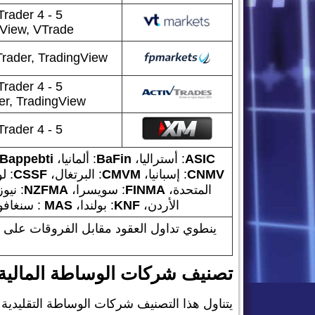
rader 4 - 5
gView, VTrade
rader, TradingView
rader 4 - 5
er, TradingView
rader 4 - 5
ASIC
: أستراليا،
BaFin
: ألمانيا،
Bappebti
CNMV
: إسبانيا،
CMVM
: البرتغال،
CSSF
: ل
المتحدة،
FINMA
: سويسرا،
MA
NZF
: نيوز
الأردن،
KNF
: بولندا،
MAS
: سنغافو
تصنيف شركات الوساطة المالية
يتناول هذا التصنيف شركات الوساطة التقليدية ال