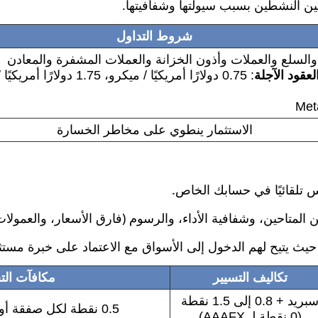
لين النشطين بسبب سيولتها وشفافيتها.
شروط التداول
السلع والعملات وأذون الخزانة والعملات المشفرة والمعادن
قود الآجلة
الاستثمار ينطوي على مخاطر الخسارة
س تلقائيًا في حسابك الخاص.
ن المتاحين، وشفافية الأداء، والرسوم (فارق الأسعار، والعمولا
، حيث يتيح لهم الدخول إلى الأسواق مع الاعتماد على خبرة م
تكاليف التسيير
مكافآت الت
سبريد + 0.8 إلى 1.5 نقطة
0.5 نقطة لكل صفقة أو 20% من الربح
(0 نقطة لـ AAAFX)