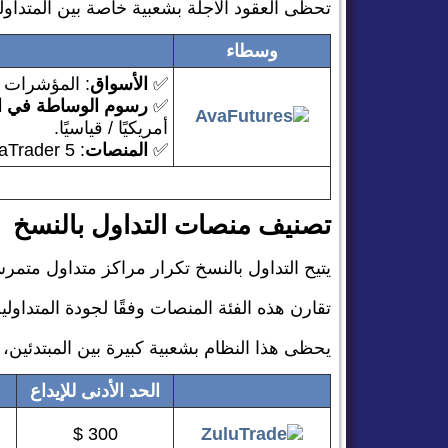
تحظى العقود الآجلة بشعبية خاصة بين المتداو
وسطاء
✅️
الأسواق
: المؤشرات و
✅️
رسوم الوساطة في الع
أمريكيًا / قياسيًا.
✅️
المنصات
: MetaTrader 5
تصنيف منصات التداول بالنسخ
يتيح التداول بالنسخ تكرار مراكز متداول متمر
تقارن هذه الفئة المنصات وفقًا لجودة المتداولي
يحظى هذا النظام بشعبية كبيرة بين المبتدئين
الحد الأدنى للإيداع
300 $