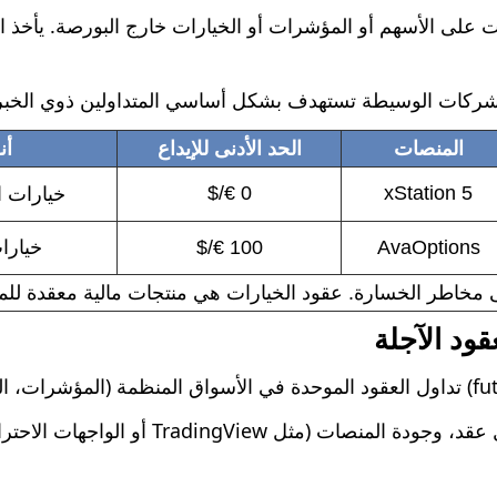
لى الأسهم أو المؤشرات أو الخيارات خارج البورصة. يأخذ الت
الشركات الوسيطة تستهدف بشكل أساسي المتداولين ذوي الخبر
المنصات
الحد الأدنى للإيداع
أن
0 €/$
xStation 5
خيارات ال
AvaOptions
100 €/$
خيارات ا
 مخاطر الخسارة. عقود الخيارات هي منتجات مالية معقدة للم
ود الآجلة
يبرز هذا التصنيف الوسطاء وفقًا لرسومهم لكل