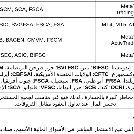
MetaT
SCM, SCA, FSCA
Tradin
SIC, SVGFSA, FSCA, FSA
MT4, MT5, cT
MetaT
B, BACEN, CMVM, FSCM
ActivTrad
SEC, ASIC, BIFSC
MetaT
: إندونيسيا,
BIFSC
: بليز،
BVI FSC
: جزر فيرجن البريطانية،
M
وكسمبورغ،
CFTC
: الولايات المتحدة الأمريكية،
CBFSAI
: أيرلن
يلندا،
FRSA
: أبو ظبي،
FSA
: سيشيل،
FSCA
: جنوب أفريقيا،
رة،
OCRI
: كندا،
SCB
: جزر البهاما،
VFSC
: فانواتو,
SCA
: الإ
تخسر المال عند تداول العقود مقابل الفروقات.
تي تتيح الاستثمار المباشر في الأسواق المالية (الأسهم، صنادي