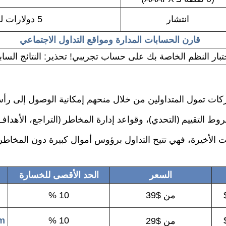
انتشار
5 دولارات للوت
قارن الحسابات المدارة ومواقع التداول الاجتماعي
 النظم الخاصة بك على حساب تجريبي! تحذير: النتائج السابقة ل
ط التقييم (التحدي)، وقواعد إدارة المخاطر (التراجع، الأهداف
لأخيرة، فهي تتيح التداول برؤوس أموال كبيرة دون المخاطرة 
السعر
الحد الأقصى للخسارة
من $39
10 %
um
10 %
من $29