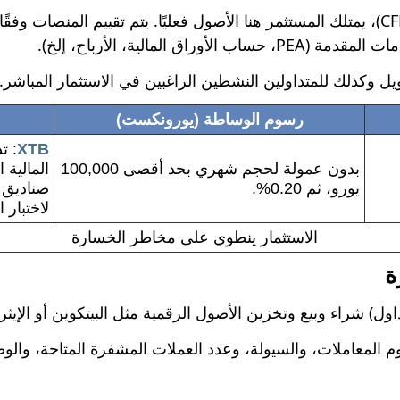
على عكس وسطاء العقود مقابل الفروقات (CFD)، يمتلك المستثمر هنا الأصول فعليًا. يتم
 المالية، الأرباح، إلخ).
 وكذلك للمتداولين النشطين الراغبين في الاستثمار المباشر.
رسوم الوساطة (يورونكست)
XTB
: ت
بدون عمولة لحجم شهري بحد أقصى 100,000
يورو، ثم 0.20%.
صناديق 
لاختبار 
الاستثمار ينطوي على مخاطر الخسارة
ة
ل) شراء وبيع وتخزين الأصول الرقمية مثل البيتكوين أو الإيثر
م المعاملات، والسيولة، وعدد العملات المشفرة المتاحة، والوظا