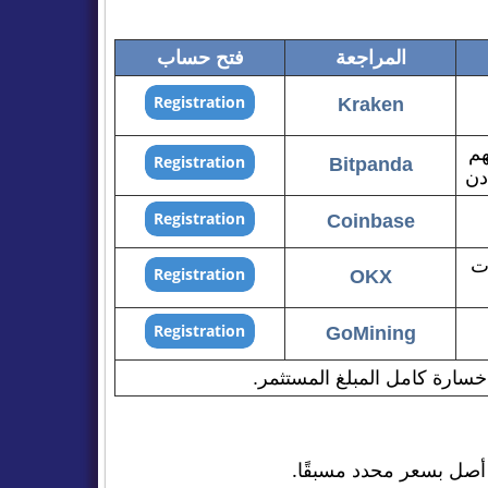
المراجعة
فتح حساب
Kraken
هم
Bitpanda
دن
Coinbase
ات
OKX
GoMining
خسارة كامل المبلغ المستثمر.
 أصل بسعر محدد مسبقًا.