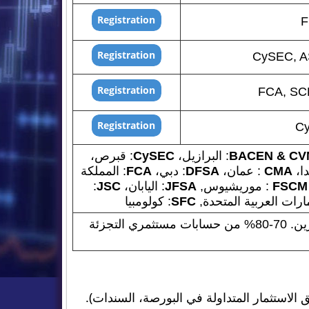
F
CySEC, A
FCA, SC
Cy
BACEN & CV
: البرازيل،
CySEC
: قبرص،
دا،
CMA
: عمان،
DFSA
: دبي،
FCA
: المملكة
FSCM
: موريشيوس,
JFSA
: اليابان،
JSC
:
مارات العربية المتحدة,
SFC
: كولومبيا
ينطوي تداول العقود مقابل الفروقات على مخاطر كبيرة بالخسارة ، لذلك فهو غير مناسب لجميع المستثمرين. 70-80% من حسابات مستثمري التجزئة
ق الاستثمار المتداولة في البورصة، السندات).