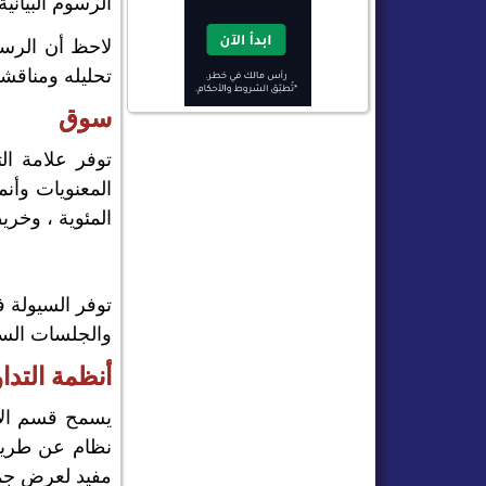
الرسوم البيانية ح
لاحظ أن الرسو
تحليله ومناقشت
سوق
توفر علامة ال
المعنويات وأنم
المئوية ، وخريط
والجلسات السابقة.
أنظمة التدا
يسمح قسم الأن
نظام عن طريق 
مفيد لعرض جمي