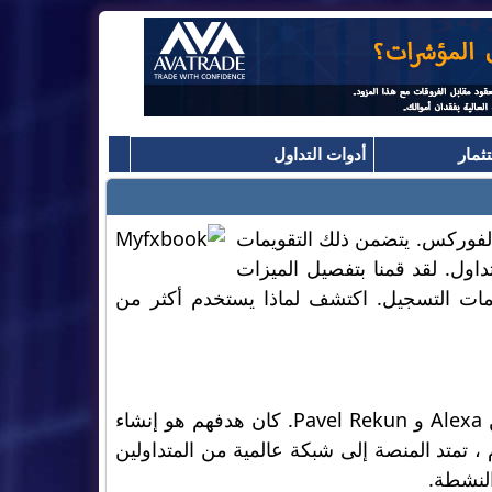
ثمار
أدوات التداول
سوق الفوركس. يتضمن ذلك التقويمات
تداول. لقد قمنا بتفصيل الميزات
منية وتعليمات التسجيل. اكتشف لماذا يستخدم أكثر من
تم إطلاق Myfxbook في عام 2009 من قبل الأخوين والمالكين الإسرائيليين Alexa و Pavel Rekun. كان هدفهم هو إنشاء
م ، تمتد المنصة إلى شبكة عالمية من المتداولين
لنشطة.