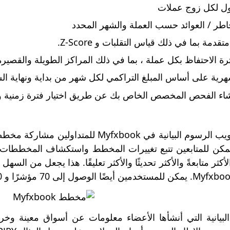
ول لكل زوج عملات
طر / العوائد حسب العملة والشهر المحدد
قدمة بما في ذلك قياس التقلبات و Z-Score.
رة الاحتفاظ بكل عملة ، بما في ذلك المراكز الطويلة والقصيرة
شهرية على أساس المبلغ التراكمي لكل شهر من بداية ونهاية ال
نشاء الفحص المخصص الخاص بك عن طريق اختيار فترة زمنية وت
تتيح علامة التبويب الرسوم البيانية في k
مكن للمتابعين تتبع تغييرات المخطط واستكشاف المخططات ف
والأكثر متابعةً والأكثر تحديثًا والأكثر تعليقًا. هذا يجعل من ال
لبيانية التي أنشأها الأعضاء معلومات عن أسواق معينة وخرا