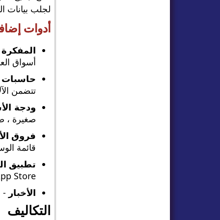
لجلب بيانات التو
أدوات إضاف
المفكرة 
أسواق العم
حاسبات 
تتضمن الآل
ودجة الأ
صغيرة ، ص
فروق الأ
قائمة الوسطاء 
تطبيق ال
App Store أو ogle Play
الأخبار
- ش
التكاليف