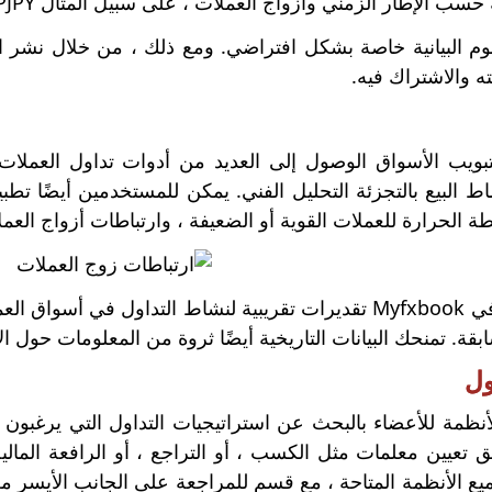
سب الإطار الزمني وأزواج العملات ، على سبيل المثال GBPJPY و GBPUSD.
م البيانية خاصة بشكل افتراضي. ومع ذلك ، من خلال نشر ال
ه والاشتراك فيه.
تبويب الأسواق الوصول إلى العديد من أدوات تداول العملا
اط البيع بالتجزئة التحليل الفني. يمكن للمستخدمين أيضًا تط
ة الحرارة للعملات القوية أو الضعيفة ، وارتباطات أزواج العملات
توفر السيولة في Myfxbook تقديرات تقريبية لنشاط التداول في
 تمنحك البيانات التاريخية أيضًا ثروة من المعلومات حول الأداء السابق لأكث
ول
ظمة للأعضاء بالبحث عن استراتيجيات التداول التي يرغبون 
تعيين معلمات مثل الكسب ، أو التراجع ، أو الرافعة الما
ع الأنظمة المتاحة ، مع قسم للمراجعة على الجانب الأيسر من