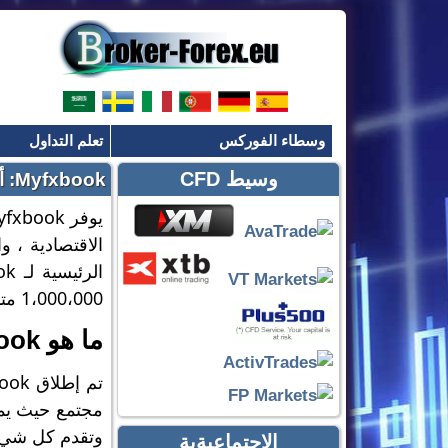
وسطاء الفوركس
تعلم التداول
وسيط CFD
Myfxbook: أداة مفيدة للمتداولين؟
الاقتصادية ، و
1،000،000 متداول Myfxbook.
ما هو Myfxbook؟
مجتمع حيث يمكن
وتقدم كل شيء 
الاجتماعيةية