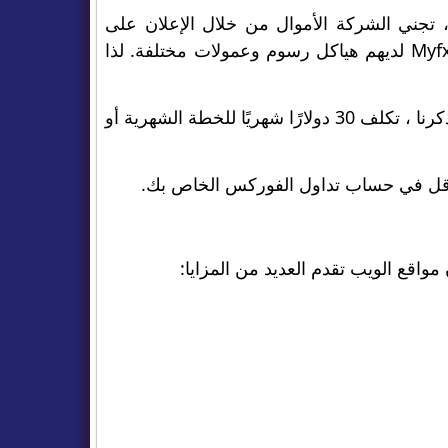
من ذلك ، تجني الشركة الأموال من خلال الإعلان على
موقعها على الإنترنت. بالإضافة إلى ذلك ، الوسطاء الذين يعملون مع Myfxbook لديهم هياكل رسوم وعمولات مختلفة. لذا
الخدمة الإضافية الوحيدة التي يمكنك الدفع مقابلها هي مؤشر Outlook. كما ذكرنا ، تكلف 30 دولارًا شهريًا للخطة الشهرية أو
مواقع الويب تقدم العديد من المزايا: