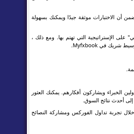
M اعتمادًا على EA أو المؤشر. هذا يضمن أن الاختبارات موثقة جيدًا ويمكنك بسهولة
 على الإستراتيجية التي تهتم بها. ومع ذلك ،
ريك في Myfxbook.
مة.
لين الخبراء ويشاركون أفكارهم. يمكنك العثور
لى أحدث نتائج السوق.
 خلال تجربة تداول الفوركس ومشاركة النصائح