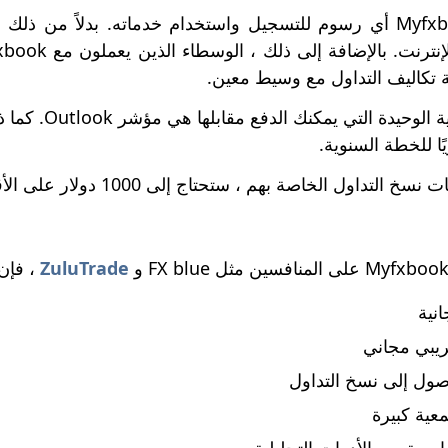
لا يفرض Myfxbook أي رسوم للتسجيل واستخدام خدماته. بدلاً 
 تكاليف التداول مع وسيط معين.
 الخاصة بهم ، ستحتاج إلى 1000 دولار على الأقل في حساب تداول الفوركس الخاص بك.
ZuluTrade
، فإن 
نية
يبي مجاني
صول إلى نسخ التداول
عية كبيرة