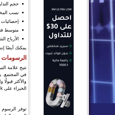
حجم التدا
نسب المخا
إحصائيات مت
متوسط ​​فت
الأرباح ال
يمكنك أيضًا إ
الرسومات
في المجتمع. ي
والأكثر قبولًا 
الخبراء على Myfxbook. يمكن للمستخدمين أيضًا الوصول إلى 70 مؤشرًا و 100 أداة تخطيط.
توفر الرسوم ا