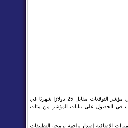
على الرغم من أن Myfxbook خدمة مجانية ، يمكن للأعضاء الاشتراك في مؤشر التوقعات مقابل 25 دولارًا شهريًا في
إذا كنت ترغب في الحصول على بيانات المؤشر من مئات
 يجب أن يكون لديك وصول إلى منصة MT4. تشمل الميزات الإضافية إصدار واجهة برمجة التطبيقات