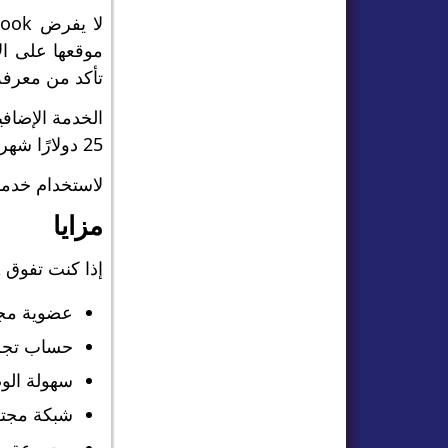
تأكد من معرفة
25 دولارًا شهريًا للخطة السنوية.
لاستخدام خدمات نسخ التداول
مزايا
إذا كنت تفوق Myfxbook على المنافسين مثل FX blue و
عضوية مجا
حساب تجر
سهولة الو
شبكة مجتم