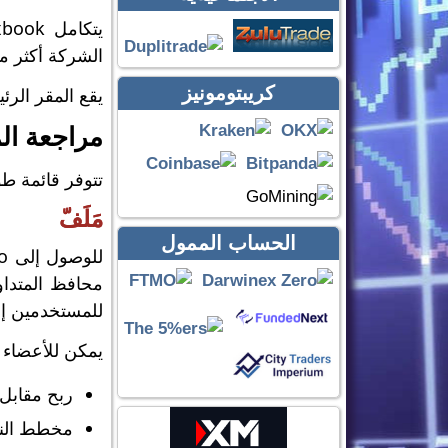
الشركة أكثر من 40 وسيطًا شريكًا وتعمل مع MT4 و MT5 و cTrader ومنصات ال
كريبتومونيز
يقع المقر الرئ
مراجعة ال
تتوفر قائمة طويلة من
مَلَفّ
الحساب الممول
محافظ المتداول
للمستخدمين إض
يمكن للأعضاء 
ربح مقابل
مخطط النمو