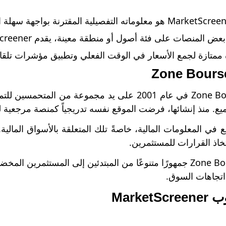
منصات على فئة أصول أو منطقة معينة، يقدم MarketScreener نظرة عامة على الأسواق العالمية.
ممتازة لجمع الأسعار في الوقت الفعلي وتطبيق مؤشرات تلقائية
تأسست Zone Bourse في عام 2001 على يد مجموعة من
يع. منذ إنشائها، فرضت الموقع نفسه تدريجياً كمنصة مرجعية ل
ي المعلومات المالية، خاصةً تلك المتعلقة بالأسواق المالية
اذ القرارات للمستثمرين.
يستهدف Zone Bourse جمهورًا متنوعًا من المبتدئين إلى المستث
 اتجاهات السوق.
Market