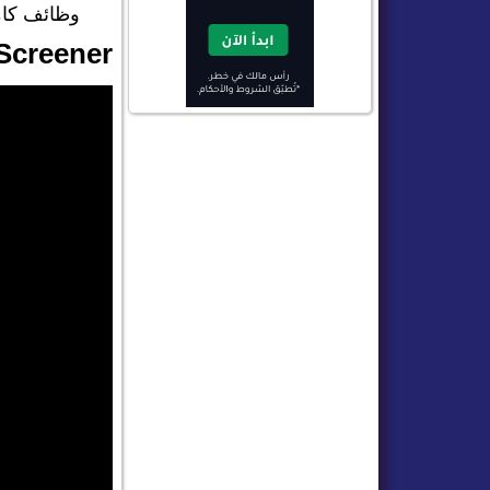
وظائف كامل
MarketScreener الأكثر فعا