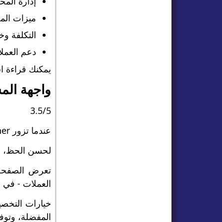
إدارة المحفظة:
ميزات المجتم
التكلفة وخطط
دعم العملاء و
يمكنك قراءة اس
واجهة الم
3.5/5
عندما تزور MarketScreener، فإن كمية البيانات المعروضة على الشاشة مذهلة.
لحسن الحظ، وا
تعرض الصفحة ا
العملات - في 
خيارات التخصي
المفضلة، وتوف