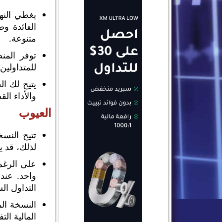
يغطي النه
الفائدة وص
متنوعة.
توفر المن
للمتداولي
يتيح لك ال
والأداء ال
العيوب
تتيح النسخ
لذلك، قد ي
على الرغم
واحد. عند
التداول ال
المالية ال