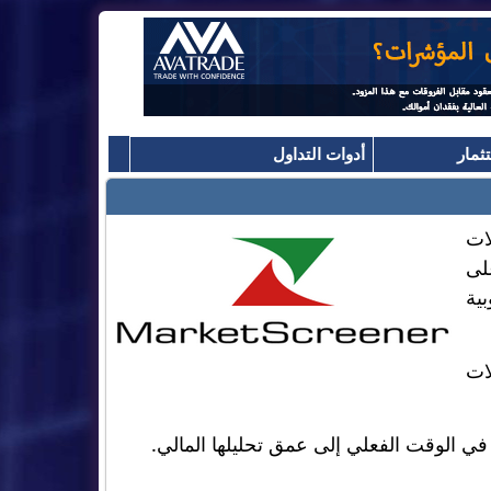
ثمار
أدوات التداول
ليلات
لى
بية
ات