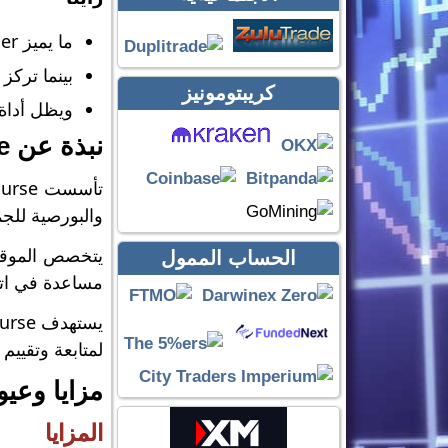
ما يميز MarketScreener هو معلوماته التفصيلية المقترنة بواجهة سهلة الاستخدام تسهل تصفح البيانات المعقدة.
بينما تركز بعض ال
كريبتومونيز
ويظل أداة 
نبذة عن Zone Bourse
والبورصية للجم
يتخصص الموقع ف
الحساب الممول
مساعدة في اتخ
لمتابعة وتقييم
مزايا وعيوب Screener
المزايا