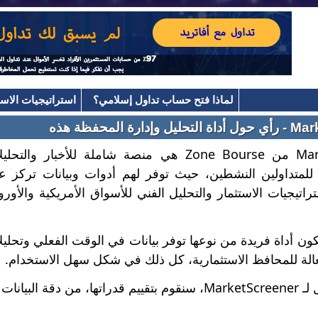
لماذا فتح حساب تداول إسلامي؟
استراتيجيات الاست
ارة المحفظة هذه
MarketScreener من Zone Bourse هي منصة شاملة للأخبار والتح
 للمتداولين النشطين، حيث توفر لهم أدوات وبيانات تركز ع
راتيجيات الاستثمار والتحليل الفني للأسواق الأمريكية والأورو
ون أداة فريدة من نوعها توفر بيانات في الوقت الفعلي وتحليل
فعالة للمحافظ الاستثمارية، كل ذلك في شكل سهل الاستخدام.
إلى عمق تحليلها المالي.