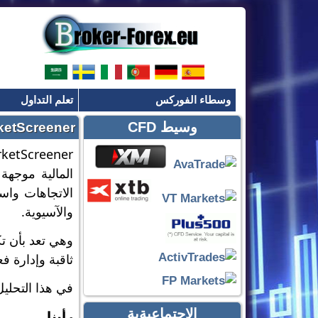
وسطاء الفوركس
تعلم التداول
وسيط CFD
MarketScreener - رأي حول أداة التحليل وإد
المالية موجهة
الاتجاهات واست
والآسيوية.
وهي تعد بأن تك
ثاقبة وإدارة 
في هذا التحليل لـ MarketScreener، سنقوم بتقييم قدراتها، من دقة البيانات في الوقت الفعلي 
الاجتماعيةية
رأينا