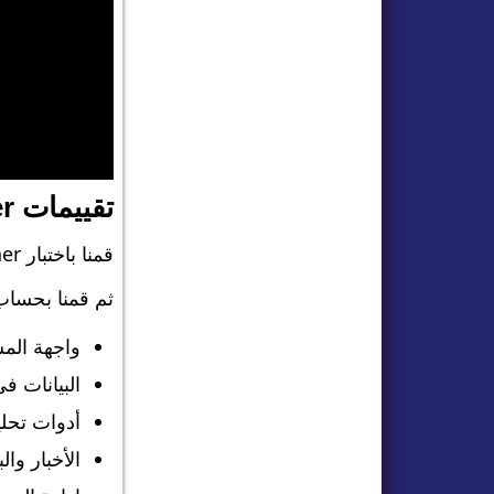
تقييمات MarketScreener
قمنا باختبار MarketScreener في ثماني فئات رئيسية ومنحناها تقييمًا من 0 إلى 5 (الأعلى هو الأفضل) لكل فئة.
ثم قمنا بحساب متوسط هذه التقيي
واجهة المستخ
البيانات في
أدوات تحليل 
الأخبار والبحو