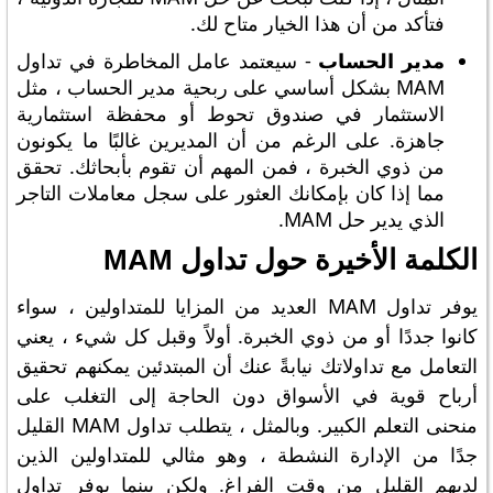
فتأكد من أن هذا الخيار متاح لك.
مدير الحساب
- سيعتمد عامل المخاطرة في تداول
MAM بشكل أساسي على ربحية مدير الحساب ، مثل
الاستثمار في صندوق تحوط أو محفظة استثمارية
جاهزة. على الرغم من أن المديرين غالبًا ما يكونون
من ذوي الخبرة ، فمن المهم أن تقوم بأبحاثك. تحقق
مما إذا كان بإمكانك العثور على سجل معاملات التاجر
الذي يدير حل MAM.
الكلمة الأخيرة حول تداول MAM
يوفر تداول MAM العديد من المزايا للمتداولين ، سواء
كانوا جددًا أو من ذوي الخبرة. أولاً وقبل كل شيء ، يعني
التعامل مع تداولاتك نيابةً عنك أن المبتدئين يمكنهم تحقيق
أرباح قوية في الأسواق دون الحاجة إلى التغلب على
منحنى التعلم الكبير. وبالمثل ، يتطلب تداول MAM القليل
جدًا من الإدارة النشطة ، وهو مثالي للمتداولين الذين
لديهم القليل من وقت الفراغ. ولكن بينما يوفر تداول