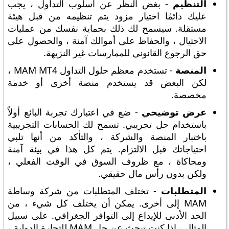
التنظيم
- بغض النظر عن أسلوب التداول ، يجب
عليك دائمًا اختيار مزود يتم تنظيمه من قبل هيئة
مستقلة. سيسمح لك ذلك بحماية نفسك من عمليات
الاحتيال ، والحفاظ على أموالك آمنة ، والحصول على
حق الرجوع القانوني للممارسات غير النزيهة.
المنصة
- تستخدم معظم حلول التداول MAM MT4 ،
لكن البعض قد يستخدم منصة أخرى أو خدمة
مخصصة.
عرض توضيحي
- ضع في اعتبارك تجربة البائع أولاً
باستخدام حل تجريبي. تسمح لك الحسابات التجريبية
باختبار المنصة والشركة ، والتأكد من أنها تلبي
احتياجاتك قبل الالتزام. يتم كل هذا في بيئة آمنة
ومحاكاة ، مع ظروف السوق في الوقت الفعلي ،
ولكن بدون رأس مال حقيقي.
المتطلبات
- تختلف المتطلبات من شركة وساطة
MAM إلى أخرى. يمكن أن يختلف كل شيء ، من
الحد الأدنى للإيداع إلى التوافر الجغرافي. على سبيل
المثال ، إذا كنت تبحث عن حل MAM للتجارة الدولية ،