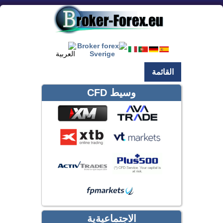
القائمة
وسيط CFD
الاجتماعيةية