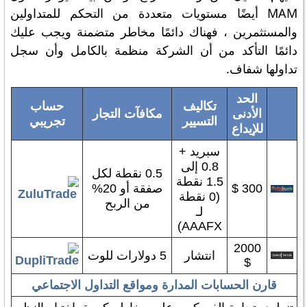
MAM أيضًا مستويات متعددة من التحكم للمتداولين
والمستثمرين ، فهناك دائمًا مخاطر متضمنة ويجب عليك
دائمًا التأكد من أن الشركة منظمة بالكامل وأن سجل
تداولها شفاف.
الحد
تكاليف
حساب
الأدنى
مكافآت التجار
التسيير
تجريبي
للإيداع
سبريد +
0.8 إلى
0.5 نقطة لكل
1.5 نقطة
300 $
صفقة أو 20%
(0 نقطة
من الربح
لـ
AAAFX)
2000
انتشار
5 دولارات للوت
$
قارن الحسابات المدارة ومواقع التداول الاجتماعي