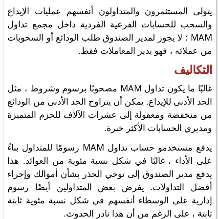
يتولى المستثمرون والمتداولون أنفسهم عمليات الإيداع
والسحب للحسابات الفرعية الفردية داخل مجمع تداول
MAM ؛ لا يجوز لمدير الصندوق طلب الودائع أو السحوبات
من عملائه ، فهو يدير المعاملات فقط.
التكاليف
غالبًا ما يكون تداول MAM مصحوبًا برسوم وشروط ، مثل
الحد الأدنى للإيداع. يمكن أن يتراوح الحد الأدنى من الودائع
من منخفضة ومعقولة إلى عشرات الآلاف للحزم المتميزة
ومديري الحسابات الأكثر خبرة.
يدفع مستخدمو حساب تداول MAM رسومًا للمتداول بناءً
على الأداء ، غالبًا في شكل نسبة مئوية من العوائد. هذا
يدفع مدير الصندوق إلى توخي الحذر بشأن أموالك وإجراء
أفضل التداولات. يفرض بعض المتداولين أيضًا رسوم
إدارية على الوسطاء أنفسهم في شكل نسبة مئوية ثابتة
ثابتة ، على الرغم من أن هذا نادر الحدوث.