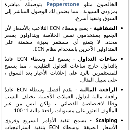
الخالصون مثلو
Pepperstone
بتوصيلك مباشرة
بمزودي السيولة ، مما يضمن لك الوصول المباشر إلى
السوق وتنفيذ أسرع.
الشفافية
- يمنع وسطاء ECN التلاعب بالأسعار لأن
الجميع يستخدمون نفس الخلاصة ويتداولون بسعر
محدد. لا يتمتع أي مستثمر بميزة مضمنة على
المتداولين الآخرين باستخدام نظام ECN.
ساعات التداول
- يسمح لك وسطاء ECN عادةً
بالتداول خارج ساعات التداول التقليدية ، مما يسمح
للمستثمرين بالرد على إعلانات الأخبار بعد السوق ،
على سبيل المثال.
الرافعة المالية
- يقدم أفضل وسطاء ECN عادةً
رافعة مالية لتداول العملات الأجنبية. تختلف النسب
وفقًا لاختصاصك القضائي ، ولكن ليس من غير
المألوف العثور على مستويات رافعة مالية 1: 100.
Scalping
- يسمح تنفيذ الأوامر السريع وفروق
الأسعار الضيقة لوسطاء ECN بتنفيذ استراتيجيات