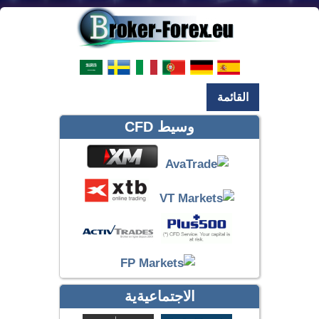
القائمة
وسيط CFD
الاجتماعيةية