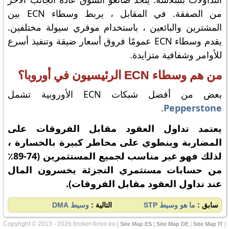
من الصفقة. في المقابل ، يربط وسطاء ECN بين
المشترين والبائعين ، باستخدام موفري سيولة مختلفين.
يقدم وسطاء ECN عمومًا فروق أسعار ضيقة وتنفيذ أسرع
للأوامر وشفافية متزايدة.
من هم وسطاء ECN الرئيسيون في أوروبا؟
بعض من أفضل شبكات ECN الأوروبية تشمل
.
Pepperstone
يعتمد تداول العقود مقابل الفروقات على
المضاربة وينطوي على مخاطر كبيرة بالخسارة ،
لذلك فهو غير مناسب لجميع المستثمرين (74-89٪
من حسابات مستثمري التجزئة يخسرون المال
عند تداول العقود مقابل الفروقات).
سابق :
ما هو وسيط STP
التالية :
وسيط DMA
Copyright © 2013 - 2026 broker-forex.eu |
|
|
|
Site Map ES
Site Map DE
Site Map IT