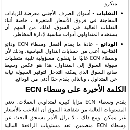
ميكرو.
التقلبات
- أسواق الصرف الأجنبي معرضة للزيادات
المفاجئة في فروق الأسعار المتغيرة ، خاصة أثناء
التقلبات العالية في السوق. لذلك من المهم أن
يستخدم المتداولون أدوات مناسبة لإدارة المخاطر.
الودائع
- عادةً ما يقدم أفضل وسطاء ECN ودائع
افتتاحية أعلى من حسابات التداول القياسية. وذلك لأن
وسطاء ECN غالبًا ما ينقلون مسؤولية تلبية متطلبات
سيولة السوق إلى المتداول. هذا هو عكس وسيط
صانع السوق الذي يمكنه التدخل لتوفير السيولة نيابة
عن المتداول ، وبالتالي يقدم حدًا أدنى من الودائع.
الكلمة الأخيرة على وسطاء ECN
يقدم وسطاء ECN مزايا كبيرة لمتداولي العملات. تعني
المستويات العالية من شفافية السوق أن التلاعب بالأسعار
غير ممكن. ومع ذلك ، لا يزال الأمر يستحق البحث عن
وسطاء ECN منظمين. تعد مستويات الرافعة المالية