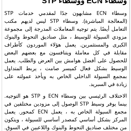
وسطاء ECN ووسطاء STP
وسطاء ECN مشابهون جدًا لمقدمي خدمات STP
(المعالجة المباشرة). وسطاء STP ليس لديهم مكتب
التعامل أيضًا. يتم توجيه المعاملات المدرجة إلى مجموعة
مزودي السيولة للوسيط ، مثل صناديق التحوط والبنوك
الكبرى والمستثمرين. يعمل هؤلاء الموردون كأطراف
مقابلة في كل معاملة ويتنافسون مع بعضهم البعض
للحصول على أفضل هوامش بين العرض والطلب. يعمل
الوسيط بشكل فعال كميسر صامت ، يربط المتداول
بمجمع السيولة الداخلي الخاص به ويأخذ عمولته على
زيادة في السبريد.
الاختلاف الرئيسي بين وسطاء ECN و STP هو التوجيه.
بينما يوفر وسيط STP الوصول إلى مزودين مختلفين في
مجمع السيولة الخاص به ، يعمل ECN كمحور. يعمل
المركز بشكل أساسي كمصدر أساسي للسيولة ، ويتكون
من مختلف صناديق التحوط والبنوك واللاعبين في السوق.