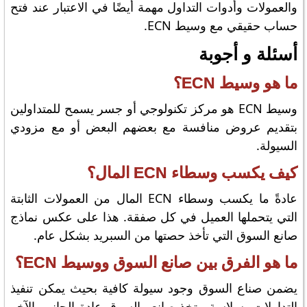
والعمولات وأدوات التداول مهمة أيضًا في الاعتبار عند فتح
حساب حقيقي مع وسيط ECN.
أسئلة و أجوبة
ما هو وسيط ECN؟
وسيط ECN هو مركز تكنولوجي أو جسر يسمح للمتداولين
بتقديم عروض منافسة مع بعضهم البعض أو مع مزودي
السيولة.
كيف يكسب وسطاء ECN المال؟
عادةً ما يكسب وسطاء ECN المال من العمولات الثابتة
التي يتحملها العميل في كل صفقة. هذا على عكس نماذج
صانع السوق التي تأخذ حصتها من السبريد بشكل عام.
ما هو الفرق بين صانع السوق ووسيط ECN؟
يضمن صناع السوق وجود سيولة كافية بحيث يمكن تنفيذ
التداولات بسلاسة. يتخذ صانعو السوق عادة الجانب الآخر