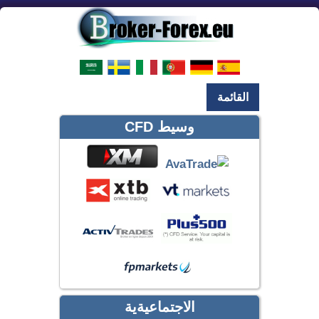
القائمة
وسيط CFD
الاجتماعيةية