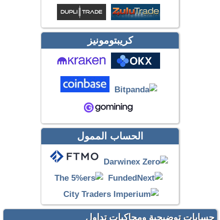
كريبتومونيز
الحساب الممول
حسابات توضيحية ومحاكيات تداول