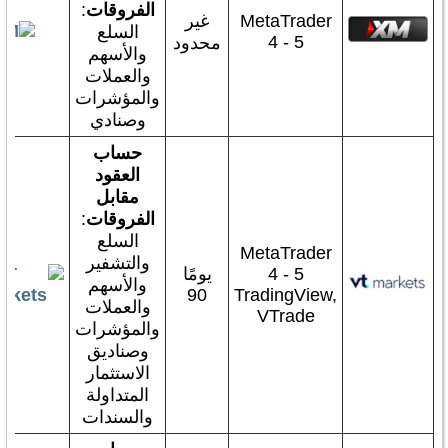
الفروقات
:
MetaTrader
غير
السلع
4 - 5
محدود
والأسهم
والعملات
والمؤشرات
وصنادي
حساب
العقود
مقابل
الفروقات
:
السلع
MetaTrader
والتشفير
4 - 5
يومًا
والأسهم
90
TradingView,
والعملات
VTrade
والمؤشرات
وصناديق
الاستثمار
المتداولة
والسندات