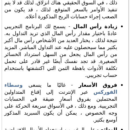
ذلك ، في السوق الحقيقي هناك انزلاق. لذلك قد لا يتم
تنفيذ الأوامر بالسعر المتوقع. لذلك ، قد يكون من
الصعب إجراء حسابات الربح المذكورة أعلاه.
زيادة رأس المال
- يسمح لك البرنامج التجريبي
عادةً باختيار مقدار رأس المال الذي تريد التداول به.
نتيجة لذلك ، يختار العديد من الأشخاص رأس مال أكبر
بكثير مما سيحصلون عليه عند التداول المباشر. المزيد
من رأس المال يجعل من السهل استرداد الخسائر
الصغيرة. قد تجد نفسك أيضًا غير قادر على تحمل
تكلفة الأدوات باهظة الثمن التي اكتشفتها باستخدام
حساب تجريبي.
فروق الأسعار
- غالبًا ما يسعى
وسطاء
الفوركس
عبر الإنترنت إلى إقناع المتداولين
المحتملين بفروق أسعار ضيقة في الحسابات
التجريبية. ومع ذلك ، في الأسواق سريعة الحركة على
وجه الخصوص ، يمكن أن يكون السبريد المذكور
أوسع بكثير.
الودائع
- على الرغم من استخدام الأموال الافتراضية