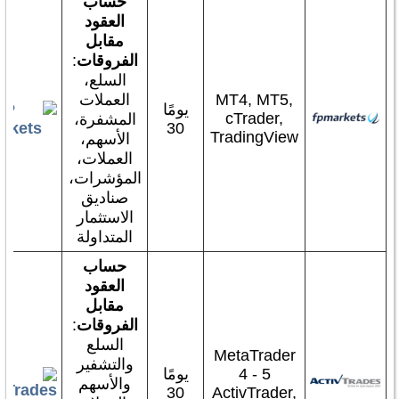
حساب
العقود
مقابل
الفروقات
:
السلع،
MT4, MT5,
العملات
يومًا
cTrader,
المشفرة،
30
TradingView
الأسهم،
العملات،
المؤشرات،
صناديق
الاستثمار
المتداولة
حساب
العقود
مقابل
الفروقات
:
السلع
MetaTrader
والتشفير
4 - 5
يومًا
والأسهم
30
ActivTrader,