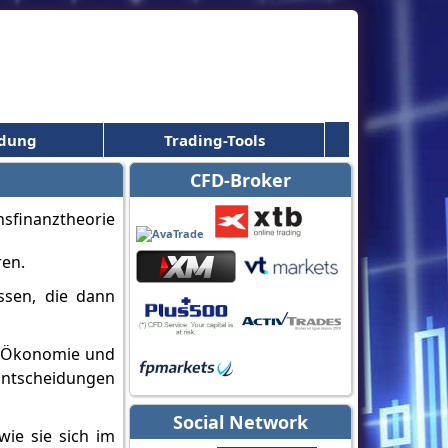
ldung
Trading-Tools
CFD-Broker
ren.
ssen, die dann
er Ökonomie und
Entscheidungen
Social Network
wie sie sich im