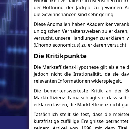
Wirklichkeit verhalten sich Menschen oft irr
der Hoffnung, den Jackpot zu gewinnen. Aus
die Gewinnchancen sind sehr gering.
Diese Anomalien haben Akademiker veranlas
unlogischen Verhaltensweisen zu erklären, 
versucht, unsere Handlungen zu erklären,
(L'homo economicus) zu erklären versucht.
Die Kritikpunkte
Die Markteffizienz-Hypothese gilt als ein
jedoch nicht die Irrationalität, da sie 
relevanten Informationen widerspiegelt.
Die bemerkenswerteste Kritik an der B
Markteffizienz. Fama schlägt vor, dass sel
erklären lassen, die Markteffizienz nicht 
Tatsächlich stellt sie fest, dass die mei
kurzfristige zufällige Ereignisse betracht
seinem Artikel von 1998 mit dem Titel 