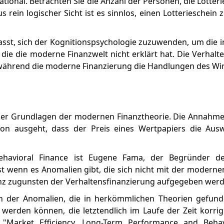
ational. Betrachten Sie die Anzahl der Personen, die Lotteri
 rein logischer Sicht ist es sinnlos, einen Lotterieschein 
st, sich der Kognitionspsychologie zuzuwenden, um die i
die die moderne Finanzwelt nicht erklärt hat. Die Verhalt
 während die moderne Finanzierung die Handlungen des W
e der Grundlagen der modernen Finanztheorie. Die Annahme
davon ausgeht, dass der Preis eines Wertpapiers die Aus
ehavioral Finance ist Eugene Fama, der Begründer de
bst wenn es Anomalien gibt, die sich nicht mit der moderne
ganz zugunsten der Verhaltensfinanzierung aufgegeben werde
sten der Anomalien, die in herkömmlichen Theorien gefun
et werden können, die letztendlich im Laufe der Zeit korrig
"Market Efficiency, Long-Term Performance and Behav