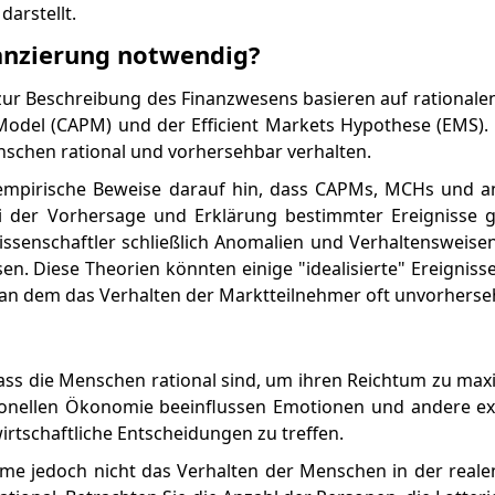
darstellt.
anzierung notwendig?
zur Beschreibung des Finanzwesens basieren auf rationale
 Model (CAPM) und der Efficient Markets Hypothese (EMS).
nschen rational und vorhersehbar verhalten.
d empirische Beweise darauf hin, dass CAPMs, MCHs und a
ei der Vorhersage und Erklärung bestimmter Ereignisse g
issenschaftler schließlich Anomalien und Verhaltensweise
sen. Diese Theorien könnten einige "idealisierte" Ereigniss
n, an dem das Verhalten der Marktteilnehmer oft unvorherseh
ss die Menschen rational sind, um ihren Reichtum zu max
tionellen Ökonomie beeinflussen Emotionen und andere ex
rtschaftliche Entscheidungen zu treffen.
hme jedoch nicht das Verhalten der Menschen in der realen