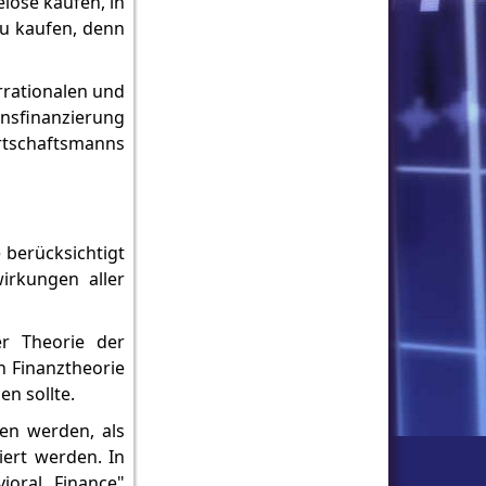
elose kaufen, in
zu kaufen, denn
rrationalen und
ensfinanzierung
irtschaftsmanns
 berücksichtigt
wirkungen aller
r Theorie der
n Finanztheorie
n sollte.
den werden, als
iert werden. In
ioral Finance"