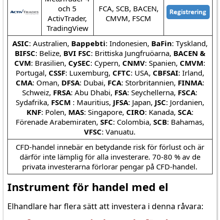
och 5
FCA, SCB, BACEN,
ActivTrader,
CMVM, FSCM
TradingView
ASIC
: Australien,
Bappebti
: Indonesien,
BaFin
: Tyskland,
BIFSC
: Belize,
BVI FSC
: Brittiska Jungfruöarna,
BACEN &
CVM
: Brasilien,
CySEC
: Cypern,
CNMV
: Spanien,
CMVM
:
Portugal,
CSSF
: Luxemburg,
CFTC
: USA,
CBFSAI
: Irland,
CMA
: Oman,
DFSA
: Dubai,
FCA
: Storbritannien,
FINMA
:
Schweiz,
FRSA
: Abu Dhabi,
FSA
: Seychellerna,
FSCA
:
Sydafrika,
FSCM
: Mauritius,
JFSA
: Japan,
JSC
: Jordanien,
KNF
: Polen,
MAS
: Singapore,
CIRO
: Kanada,
SCA
:
Förenade Arabemiraten,
SFC
: Colombia,
SCB
: Bahamas,
VFSC
: Vanuatu.
CFD-handel innebär en betydande risk för förlust och är
därför inte lämplig för alla investerare. 70-80 % av de
privata investerarna förlorar pengar på CFD-handel.
Instrument för handel med el
Elhandlare har flera sätt att investera i denna råvara: