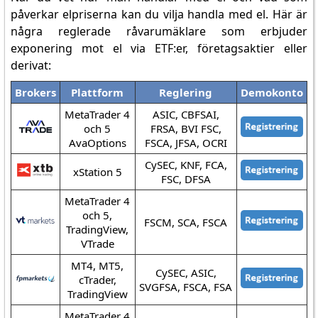
påverkar elpriserna kan du vilja handla med el. Här är
några reglerade råvarumäklare som erbjuder
exponering mot el via ETF:er, företagsaktier eller
derivat:
Brokers
Plattform
Reglering
Demokonto
MetaTrader 4
ASIC, CBFSAI,
och 5
FRSA, BVI FSC,
AvaOptions
FSCA, JFSA, OCRI
CySEC, KNF, FCA,
xStation 5
FSC, DFSA
MetaTrader 4
och 5,
FSCM, SCA, FSCA
TradingView,
VTrade
MT4, MT5,
CySEC, ASIC,
cTrader,
SVGFSA, FSCA, FSA
TradingView
MetaTrader 4