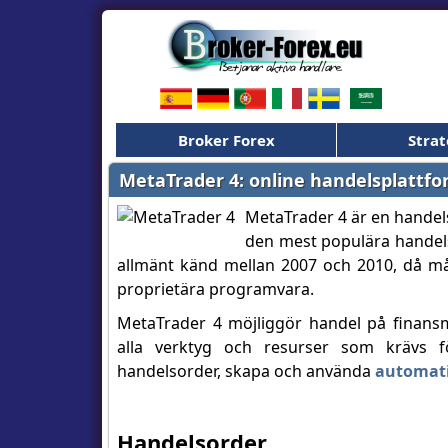
Broker Forex
Strat
MetaTrader 4: online handelsplattf
MetaTrader 4 är en handels
den mest populära handel
allmänt känd mellan 2007 och 2010, då må
proprietära programvara.
MetaTrader 4 möjliggör handel på finansm
alla verktyg och resurser som krävs fö
handelsorder, skapa och använda
automati
Handelsorder