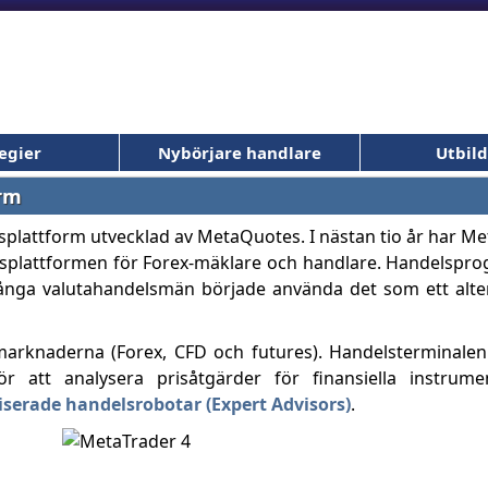
egier
Nybörjare handlare
Utbil
orm
plattform utvecklad av MetaQuotes. I nästan tio år har Met
splattformen för Forex-mäklare och handlare. Handelspro
nga valutahandelsmän började använda det som ett altern
arknaderna (Forex, CFD och futures). Handelsterminalen 
r att analysera prisåtgärder för finansiella instrum
serade handelsrobotar (Expert Advisors)
.