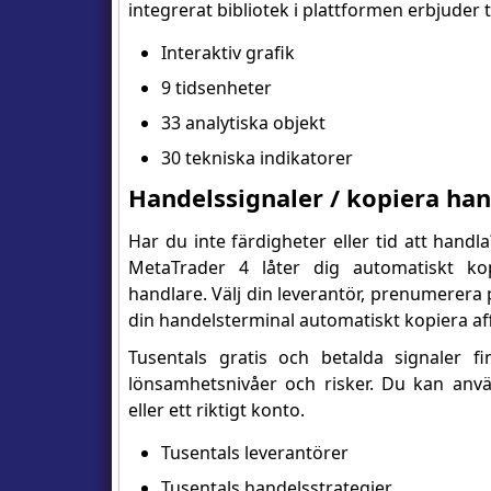
integrerat bibliotek i plattformen erbjuder t
Interaktiv grafik
9 tidsenheter
33 analytiska objekt
30 tekniska indikatorer
Handelssignaler / kopiera han
Har du inte färdigheter eller tid att handl
MetaTrader 4 låter dig automatiskt ko
handlare. Välj din leverantör, prenumerera på
din handelsterminal automatiskt kopiera aff
Tusentals gratis och betalda signaler fi
lönsamhetsnivåer och risker. Du kan anv
eller ett riktigt konto.
Tusentals leverantörer
Tusentals handelsstrategier