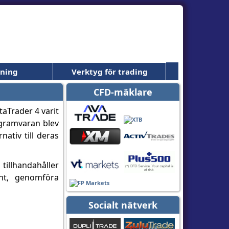
dning
Verktyg för trading
CFD-mäklare
aTrader 4 varit
gramvaran blev
ativ till deras
tillhandahåller
ent, genomföra
Socialt nätverk